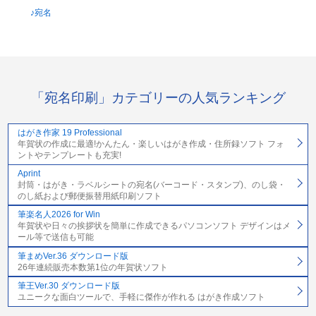
♪宛名
「宛名印刷」カテゴリーの人気ランキング
はがき作家 19 Professional
年賀状の作成に最適!かんたん・楽しいはがき作成・住所録ソフト フォ
ントやテンプレートも充実!
Aprint
封筒・はがき・ラベルシートの宛名(バーコード・スタンプ)、のし袋・
のし紙および郵便振替用紙印刷ソフト
筆楽名人2026 for Win
年賀状や日々の挨拶状を簡単に作成できるパソコンソフト デザインはメ
ール等で送信も可能
筆まめVer.36 ダウンロード版
26年連続販売本数第1位の年賀状ソフト
筆王Ver.30 ダウンロード版
ユニークな面白ツールで、手軽に傑作が作れる はがき作成ソフト