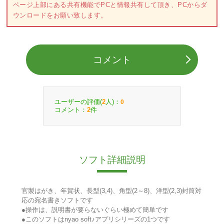
ページ上部にある共有機能でPCと情報共有して頂き、PCからダ
ウンロードをお願い致します。
コメント
ユーザーの評価(
人)：
2
0
コメント：
件
2
ソフト詳細説明
官製はがき、年賀状、長型(3,4)、角型(2～8)、洋型(2,3)封筒対
応の宛名書きソフトです
●操作は、説明書が要らないぐらい極めて簡単です
●このソフトはnyao soft♪アプリシリーズの1つです