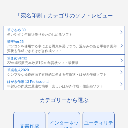
「宛名印刷」カテゴリのソフトレビュー
筆ぐるめ 30
使いやすく年賀状作りをたのしめるソフト
筆王Ver.26
パソコンを使用する事による恩恵を受けつつ、温かみのある手書き風年
賀状も作成できるはがき作成ソフト
筆まめVer.32
22年連続販売本数第1位の年賀状ソフト最新版
筆楽名人2020
シンプルな操作画面で直感的に使える年賀状・はがき作成ソフト
はがき作家 13 Professional
年賀状の作成に最適な簡単・楽しいはがき作成・住所録ソフト
カテゴリーから選ぶ
インターネッ
ユーティリテ
文書作成