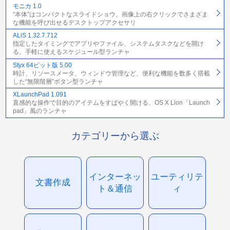
モニカ 1.0
“本体”はコンパクトなスライドショウ。画像上の右クリックでさまざま
な機能を呼び出せるデスクトップアクセサリ
ALiS 1.32.7.712
指定したタイミングでアプリやファイル、システムタスクなどを開け
る。手軽に使えるスケジュール型ランチャ
Styx 64ビット版 5.00
時計、リソースメータ、ウィンドウ管理など、便利な機能を数多く搭載
した“無限階層”ボタン型ランチャ
XLaunchPad 1.091
直感的な操作で目的のアイテムをすばやく開ける、OS X Lion「Launch
pad」風のランチャ
カテゴリーから選ぶ
インターネッ
ユーティリテ
文書作成
ト＆通信
ィ