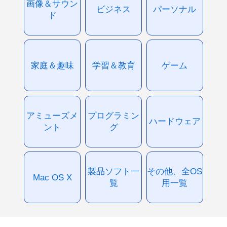
画像＆サウン
ビジネス
パーソナル
ド
家庭＆趣味
学習＆教育
ゲーム
アミューズメ
プログラミン
ハードウェア
ント
グ
製品ソフト一
その他、全OS
Mac OS X
覧
用一覧