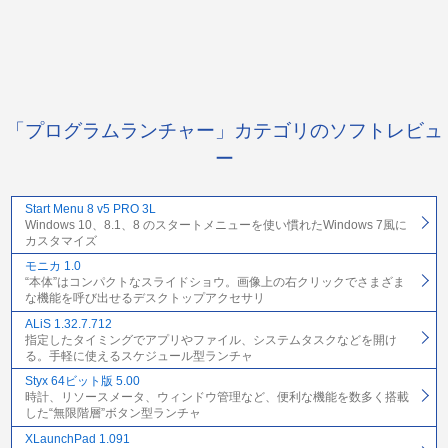
「プログラムランチャー」カテゴリのソフトレビュ
ー
Start Menu 8 v5 PRO 3L
Windows 10、8.1、8 のスタートメニューを使い慣れたWindows 7風に
カスタマイズ
モニカ 1.0
“本体”はコンパクトなスライドショウ。画像上の右クリックでさまざま
な機能を呼び出せるデスクトップアクセサリ
ALiS 1.32.7.712
指定したタイミングでアプリやファイル、システムタスクなどを開け
る。手軽に使えるスケジュール型ランチャ
Styx 64ビット版 5.00
時計、リソースメータ、ウィンドウ管理など、便利な機能を数多く搭載
した“無限階層”ボタン型ランチャ
XLaunchPad 1.091