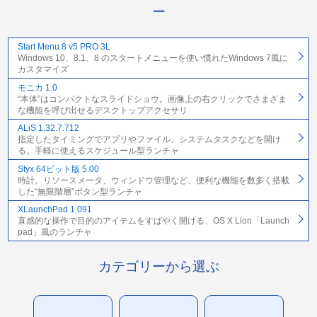
ー
Start Menu 8 v5 PRO 3L
Windows 10、8.1、8 のスタートメニューを使い慣れたWindows 7風に
カスタマイズ
モニカ 1.0
“本体”はコンパクトなスライドショウ。画像上の右クリックでさまざま
な機能を呼び出せるデスクトップアクセサリ
ALiS 1.32.7.712
指定したタイミングでアプリやファイル、システムタスクなどを開け
る。手軽に使えるスケジュール型ランチャ
Styx 64ビット版 5.00
時計、リソースメータ、ウィンドウ管理など、便利な機能を数多く搭載
した“無限階層”ボタン型ランチャ
XLaunchPad 1.091
直感的な操作で目的のアイテムをすばやく開ける、OS X Lion「Launch
pad」風のランチャ
カテゴリーから選ぶ