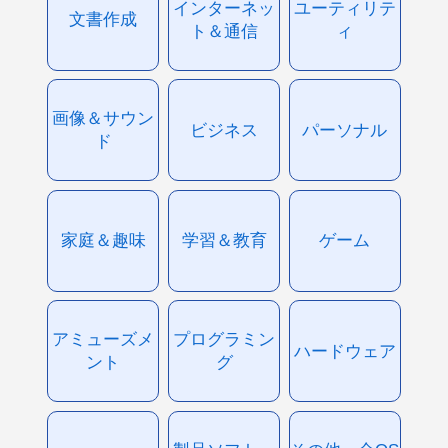
インターネッ
ユーティリテ
文書作成
ト＆通信
ィ
画像＆サウン
ビジネス
パーソナル
ド
家庭＆趣味
学習＆教育
ゲーム
アミューズメ
プログラミン
ハードウェア
ント
グ