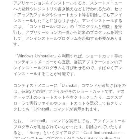
アプリケーションをインストールすると、スタートメニュー
への登録やレジストリの書き換えなども行われるため、セッ
トアップ先フォルダやショートカット等を削除してもアンイ
ンストールしたことにはなりません。アンインストールする
には、「コントロールパネル」の「プログラムと機能」を実
行し、アプリケーションの一覧から対象のプログラムを選択
して、アンインストールプログラムを起動する必要がありま
す。
「Windows Uninstaller」を利用すれば、ショートカット等の
コンテキストメニューから直接、当該アプリケーションのア
ンインストールプログラムを呼び出せるので、すばやくアン
インストールすることが可能です。
コンテキストメニューに「Uninstall」コマンドが追加されるの
は、exeなどの実行ファイルやそのショートカットです。デス
クトップ上のショートカットを右クリックしたり、エクスプ
ローラで実行ファイルやショートカットを選択して右クリッ
クしても「Uninstall」コマンドが表示されます。
なお、「Uninstall」コマンドを実行しても、アンインストール
プログラムが用意されていなかったり、削除されていたりす
ると、「Sorry」というダイアログに「Can't find uninstaller ...
(アンインストールプログラムが見つかりません)と表示され、