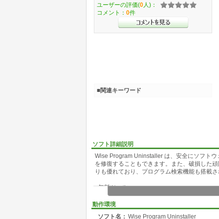
ユーザーの評価(
0
人)：
コメント：
0
件
■関連キーワード
ソフト詳細説明
Wise Program Uninstaller は、安全に
を修復することもできます。また、破損した頑
りも優れており、プログラム検索機能も搭載さ
■無料ツール
Wise Program Uninstaller は無
動作環境
■Windows 8 に対応
ソフト名：
Wise Program Uninstaller
Wise Program Uninstaller は、Win