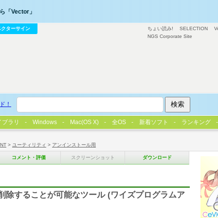
「Vector」
ベクターサイン
ちょい読み!
SELECTION
V
NGS Corporate Site
ド！
イブラリ
Windows
Mac(OS X)
全OS
新着ソフト
ランキング
/NT
>
ユーティリティ
>
アンインストール用
コメント・評価
スクリーンショット
ダウンロード
削除することが可能なツール (ワイズプログラムア