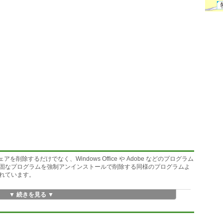
ソフトウェアを削除するだけでなく、Windows Office や Adobe などのプログラム
固なプログラムを強制アンインストールで削除する同様のプログラムよ
れています。
▼ 続きを見る ▼
料ソフトウェアです。全機能を無料で使用でき、アップデートできます。
dows 8(32ビットと64ビットの両方)で何度もテストされているため、最新の OS で