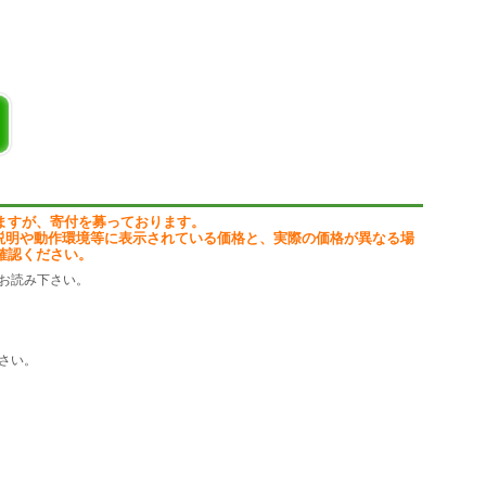
、不要なプログラムのをアンインストールした後に、アンインストールされたプログラム
し、削除することができます。その性能は、Windows や他の同様のプ
ンインストール
で削除できない頑固なプログラムは厄介なものです。Windows Prog
トール機能を使えば、頑固なプログラムも簡単に削除することができます。
ますが、寄付を募っております。
応プログラムのインストールの修復が可能です。
説明や動作環境等に表示されている価格と、実際の価格が異なる場
確認ください。
お読み下さい。
さい。