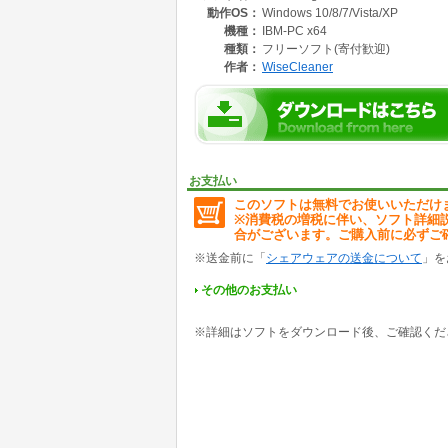
動作OS：
Windows 10/8/7/Vista/XP
も利用することができます。
機種：
IBM-PC x64
■徹底的に完全削除
種類：
フリーソフト(寄付歓迎)
Wise Program Uninstaller は
作者：
WiseCleaner
がシステムに残した不要なレジストリなどを検索
ログラムとの比較によって確認されています。
■通常アンインストールできないものも強制ア
通常のアンインストールやセーフアンインストール
ram Uninstaller の強制アンインス
お支払い
■プログラム修復機能を追加
このソフトは無料でお使いいただけ
Wise Program Uninstaller は、対
※消費税の増税に伴い、ソフト詳細
合がございます。ご購入前に必ずご
※送金前に「
シェアウェアの送金について
」を
その他のお支払い
※詳細はソフトをダウンロード後、ご確認くだ