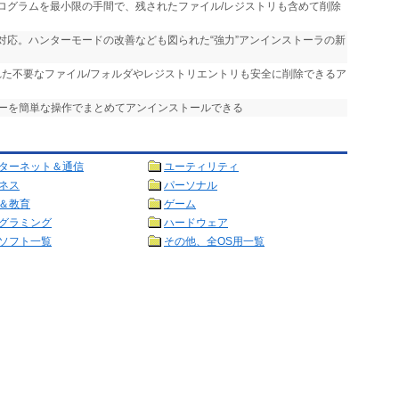
プログラムを最小限の手間で、残されたファイル/レジストリも含めて削除
Sに完全対応。ハンターモードの改善なども図られた“強力”アンインストーラの新
られた不要なファイル/フォルダやレジストリエントリも安全に削除できるア
バーを簡単な操作でまとめてアンインストールできる
ターネット＆通信
ユーティリティ
ネス
パーソナル
＆教育
ゲーム
グラミング
ハードウェア
ソフト一覧
その他、全OS用一覧