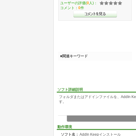
ユーザーの評価(
0
人)：
コメント：
0
件
■関連キーワード
ソフト詳細説明
フォルダまたはアドインファイルを、AddIn K
す。
動作環境
ソフト名：
AddIn Keepインストール