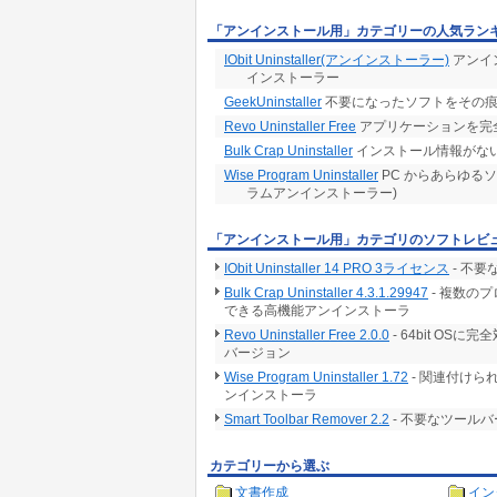
「アンインストール用」カテゴリーの人気ラン
IObit Uninstaller(アンインストーラー)
アンイ
インストーラー
GeekUninstaller
不要になったソフトをその痕
Revo Uninstaller Free
アプリケーションを完
Bulk Crap Uninstaller
インストール情報がな
Wise Program Uninstaller
PC からあらゆる
ラムアンインストーラー)
「アンインストール用」カテゴリのソフトレビ
IObit Uninstaller 14 PRO 3ライセンス
- 不
Bulk Crap Uninstaller 4.3.1.29947
- 複数の
できる高機能アンインストーラ
Revo Uninstaller Free 2.0.0
- 64bit O
バージョン
Wise Program Uninstaller 1.72
- 関連付け
ンインストーラ
Smart Toolbar Remover 2.2
- 不要なツール
カテゴリーから選ぶ
文書作成
イン