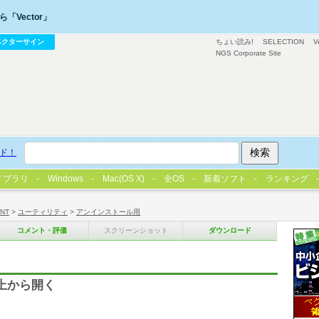
「Vector」
ベクターサイン
ちょい読み!
SELECTION
V
NGS Corporate Site
ド！
イブラリ
Windows
Mac(OS X)
全OS
新着ソフト
ランキング
/NT
>
ユーティリティ
>
アンインストール用
コメント・評価
スクリーンショット
ダウンロード
面上から開く