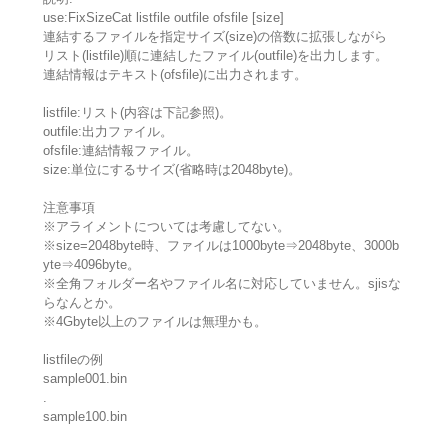
use:FixSizeCat listfile outfile ofsfile [size]
連結するファイルを指定サイズ(size)の倍数に拡張しながら
リスト(listfile)順に連結したファイル(outfile)を出力します。
連結情報はテキスト(ofsfile)に出力されます。
listfile:リスト(内容は下記参照)。
outfile:出力ファイル。
ofsfile:連結情報ファイル。
size:単位にするサイズ(省略時は2048byte)。
注意事項
※アライメントについては考慮してない。
※size=2048byte時、ファイルは1000byte⇒2048byte、3000b
yte⇒4096byte。
※全角フォルダー名やファイル名に対応していません。sjisな
らなんとか。
※4Gbyte以上のファイルは無理かも。
listfileの例
sample001.bin
.
sample100.bin