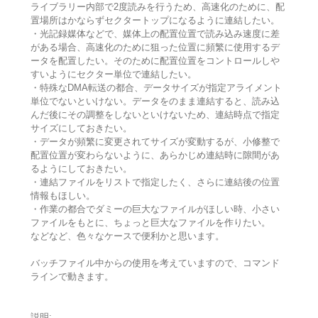
ライブラリー内部で2度読みを行うため、高速化のために、配
置場所はかならずセクタートップになるように連結したい。
・光記録媒体などで、媒体上の配置位置で読み込み速度に差
がある場合、高速化のために狙った位置に頻繁に使用するデ
ータを配置したい。そのために配置位置をコントロールしや
すいようにセクター単位で連結したい。
・特殊なDMA転送の都合、データサイズが指定アライメント
単位でないといけない。データをのまま連結すると、読み込
んだ後にその調整をしないといけないため、連結時点で指定
サイズにしておきたい。
・データが頻繁に変更されてサイズが変動するが、小修整で
配置位置が変わらないように、あらかじめ連結時に隙間があ
るようにしておきたい。
・連結ファイルをリストで指定したく、さらに連結後の位置
情報もほしい。
・作業の都合でダミーの巨大なファイルがほしい時、小さい
ファイルをもとに、ちょっと巨大なファイルを作りたい。
などなど、色々なケースで便利かと思います。
バッチファイル中からの使用を考えていますので、コマンド
ラインで動きます。
説明: