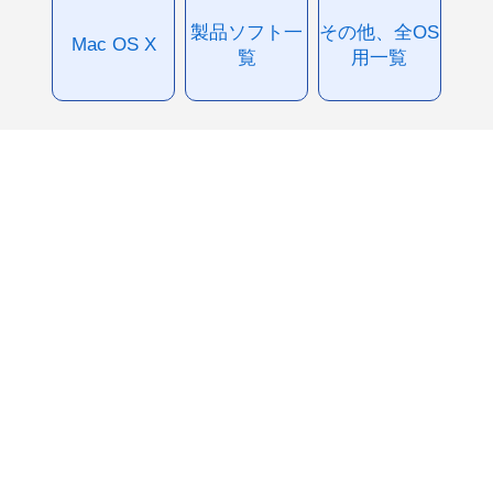
製品ソフト一
その他、全OS
Mac OS X
覧
用一覧