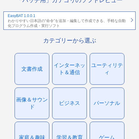
「バッチ用」カテゴリのソフトレビュー
EasyBAT 1.0.0.1
わかりやすい日本語の“命令”を追加・編集して作成できる、手軽な自動
化プログラム作成・実行ソフト
カテゴリーから選ぶ
インターネッ
ユーティリテ
文書作成
ト＆通信
ィ
画像＆サウン
ビジネス
パーソナル
ド
家庭＆趣味
学習＆教育
ゲーム