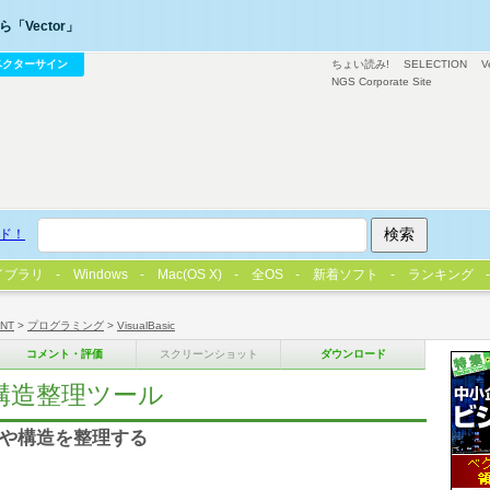
「Vector」
ベクターサイン
ちょい読み!
SELECTION
V
NGS Corporate Site
ド！
イブラリ
Windows
Mac(OS X)
全OS
新着ソフト
ランキング
/NT
>
プログラミング
>
VisualBasic
コメント・評価
スクリーンショット
ダウンロード
数・構造整理ツール
変数や構造を整理する