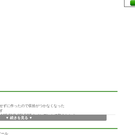
せずに作ったので収拾がつかなくなった
す
T CASE END SELECT をインデントで整えなおす
▼ 続きを見る ▼
)
ム単位で揃える)
ツール
出す)