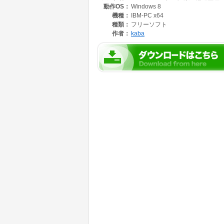
動作OS：
Windows 8
・IF,FOR,SELECT,GOTO,GOSUB
・1行2命令語(:で区切られたもの)の行分割
機種：
IBM-PC x64
種類：
フリーソフト
作者：
kaba