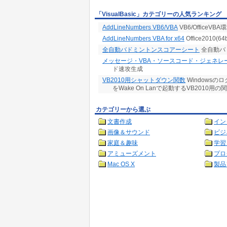
「VisualBasic」カテゴリーの人気ランキング
AddLineNumbers VB6/VBA
VB6/Office
AddLineNumbers VBA for x64
Office201
全自動バドミントンスコアーシート
全自動バ
メッセージ・VBA・ソースコード・ジェネレ
ド速攻生成
VB2010用シャットダウン関数
Windows
をWake On Lanで起動するVB2010用の
カテゴリーから選ぶ
文書作成
イン
画像＆サウンド
ビジ
家庭＆趣味
学習
アミューズメント
プロ
Mac OS X
製品