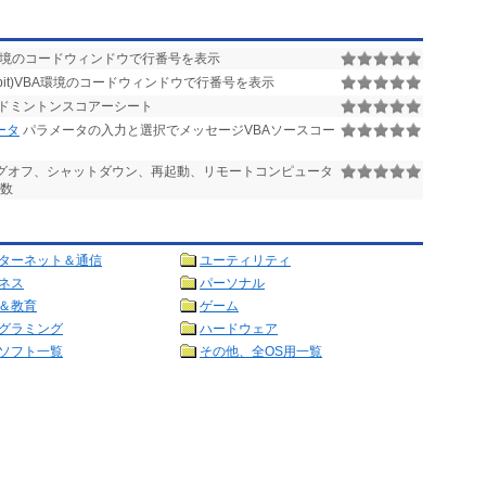
VBA環境のコードウィンドウで行番号を表示
0(64bit)VBA環境のコードウィンドウで行番号を表示
ドミントンスコアーシート
ータ
パラメータの入力と選択でメッセージVBAソースコー
のログオフ、シャットダウン、再起動、リモートコンピュータ
関数
ターネット＆通信
ユーティリティ
ネス
パーソナル
＆教育
ゲーム
グラミング
ハードウェア
ソフト一覧
その他、全OS用一覧