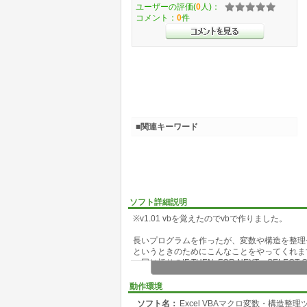
ユーザーの評価(
0
人)：
コメント：
0
件
■関連キーワード
ソフト詳細説明
※v1.01 vbを覚えたのでvbで作りました。
長いプログラムを作ったが、変数や構造を整理
というときのためにこんなことをやってくれま
・同じ括りのIF THEN, FOR NEXT、SELEC
・使用している変数一覧を表示(使用箇所も出す
・コメント文、予約語(命令語)に色を付ける
動作環境
・コメント文を適当なカラムに整える(10カラ
ソフト名：
Excel VBAマクロ変数・構造整理
・ジャンプ、Sub項目の一覧の表示(使用箇所も