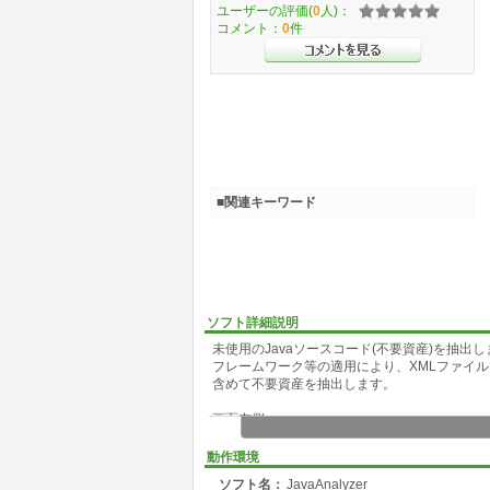
ユーザーの評価(
0
人)：
コメント：
0
件
■関連キーワード
ソフト詳細説明
未使用のJavaソースコード(不要資産)を抽出
フレームワーク等の適用により、XMLファイル
含めて不要資産を抽出します。
画面左側:
依存関係をTree構造で表示します。
1.Main関数を起点とするクラス間のシーケンス
動作環境
2.XMLファイルの定義を起点とするクラス間
ソフト名：
JavaAnalyzer
3.XMLファイル間の依存関係