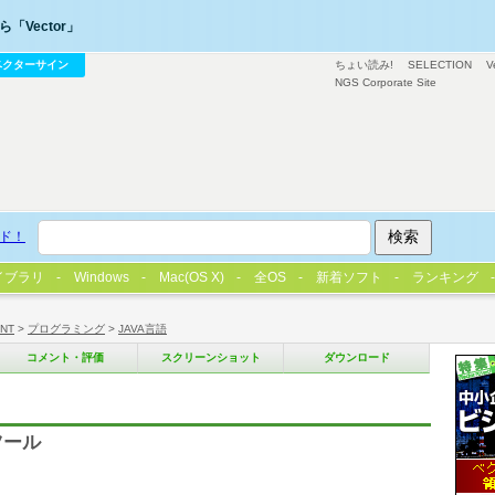
「Vector」
ベクターサイン
ちょい読み!
SELECTION
V
NGS Corporate Site
ド！
イブラリ
Windows
Mac(OS X)
全OS
新着ソフト
ランキング
/NT
>
プログラミング
>
JAVA言語
コメント・評価
スクリーンショット
ダウンロード
ツール