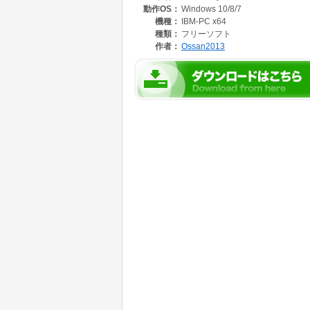
動作OS：
Windows 10/8/7
4.前項1.2.で使用が確認されているクラスと
5.前項1.2.で使用が確認されているクラス
機種：
IBM-PC x64
種類：
フリーソフト
画面右側:
作者：
Ossan2013
解析結果をリスト形式で表示します。
1.解析対象範囲内に存在するJavaファイル一覧
2.解析対象範囲内に存在し、未使用と推定される
3.解析対象範囲内に存在するXMLファイル一覧
4.解析対象範囲内に存在し、未使用と推定され
5.使用されているXMLファイル内でその使用
画面右側の表示内容をテキストファイルへ出力