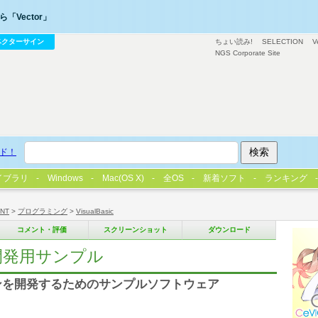
「Vector」
ベクターサイン
ちょい読み!
SELECTION
V
NGS Corporate Site
ド！
イブラリ
Windows
Mac(OS X)
全OS
新着ソフト
ランキング
/NT
>
プログラミング
>
VisualBasic
コメント・評価
スクリーンショット
ダウンロード
 開発用サンプル
ョンを開発するためのサンプルソフトウェア