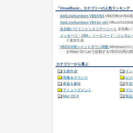
「VisualBasic」カテゴリーの人気ランキング
AddLineNumbers VB6/VBA
VB6/Office
AddLineNumbers VBA for x64
Office201
全自動バドミントンスコアーシート
全自動バ
メッセージ・VBA・ソースコード・ジェネレ
ド速攻生成
VB2010用シャットダウン関数
Windows
をWake On Lanで起動するVB2010用の
カテゴリーから選ぶ
文書作成
イン
画像＆サウンド
ビジ
家庭＆趣味
学習
アミューズメント
プロ
Mac OS X
製品