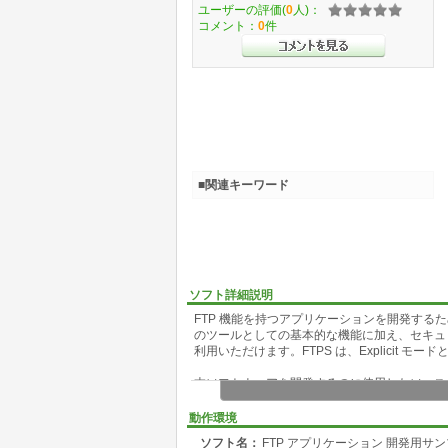
ユーザーの評価(
0
人)：
コメント：
0
件
■関連キーワード
ソフト詳細説明
FTP 機能を持つアプリケーションを開発する
のツールとしての基本的な機能に加え、セキュリティを向
利用いただけます。FTPS は、Explicit モードと
本ソフトウェアを開発するのに使用したソース
開発言語: C#、Visual Basic
動作環境
詳細については作者のWebサイトをご覧下さい
ソフト名：
FTP アプリケーション 開発用サ
http://www.asterworld.com/