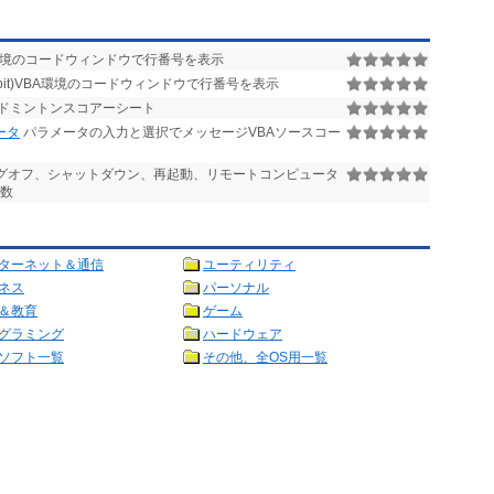
VBA環境のコードウィンドウで行番号を表示
0(64bit)VBA環境のコードウィンドウで行番号を表示
ドミントンスコアーシート
ータ
パラメータの入力と選択でメッセージVBAソースコー
のログオフ、シャットダウン、再起動、リモートコンピュータ
関数
ターネット＆通信
ユーティリティ
ネス
パーソナル
＆教育
ゲーム
グラミング
ハードウェア
ソフト一覧
その他、全OS用一覧