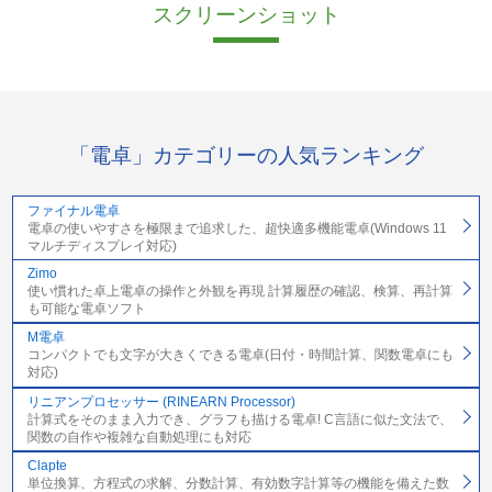
スクリーンショット
「電卓」カテゴリーの人気ランキング
ファイナル電卓
電卓の使いやすさを極限まで追求した、超快適多機能電卓(Windows 11
マルチディスプレイ対応)
Zimo
使い慣れた卓上電卓の操作と外観を再現 計算履歴の確認、検算、再計算
も可能な電卓ソフト
M電卓
コンパクトでも文字が大きくできる電卓(日付・時間計算、関数電卓にも
対応)
リニアンプロセッサー (RINEARN Processor)
計算式をそのまま入力でき、グラフも描ける電卓! C言語に似た文法で、
関数の自作や複雑な自動処理にも対応
Clapte
単位換算、方程式の求解、分数計算、有効数字計算等の機能を備えた数