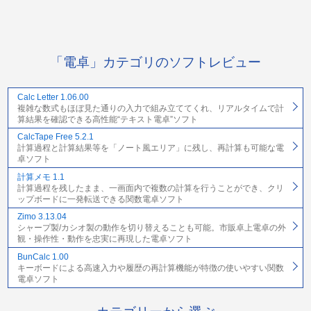
「電卓」カテゴリのソフトレビュー
Calc Letter 1.06.00
複雑な数式もほぼ見た通りの入力で組み立ててくれ、リアルタイムで計
算結果を確認できる高性能“テキスト電卓”ソフト
CalcTape Free 5.2.1
計算過程と計算結果等を「ノート風エリア」に残し、再計算も可能な電
卓ソフト
計算メモ 1.1
計算過程を残したまま、一画面内で複数の計算を行うことができ、クリ
ップボードに一発転送できる関数電卓ソフト
Zimo 3.13.04
シャープ製/カシオ製の動作を切り替えることも可能。市販卓上電卓の外
観・操作性・動作を忠実に再現した電卓ソフト
BunCalc 1.00
キーボードによる高速入力や履歴の再計算機能が特徴の使いやすい関数
電卓ソフト