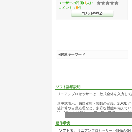
ユーザーの評価(
1
人)：
コメント：
0
件
■関連キーワード
ソフト詳細説明
リニアンプロセッサーは、数式全体を入力して
途中式表示、独自変数・関数の定義、2D/3D
値計算や自動処理など、多彩な機能を備えてい
Ver.4.2 からは新たに、拡大縮小可能なキ
しています。
動作環境
ソフト名：
リニアンプロセッサー (RINEARN Pr
【 公式サイト 】