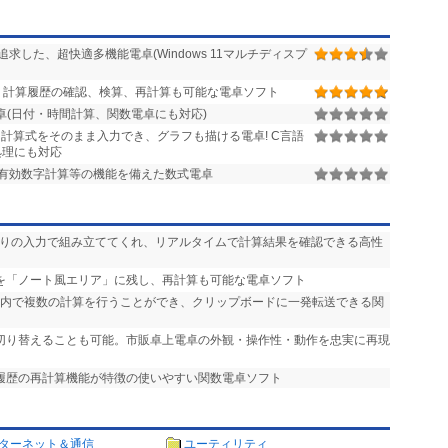
本標準偏差
 )
した、超快適多機能電卓(Windows 11マルチディスプ
 計算履歴の確認、検算、再計算も可能な電卓ソフト
(日付・時間計算、関数電卓にも対応)
計算式をそのまま入力でき、グラフも描ける電卓! C言語
SL」が動作!
処理にも対応
有効数字計算等の機能を備えた数式電卓
できる
ーの機能として常用可能
通りの入力で組み立ててくれ、リアルタイムで計算結果を確認できる高性
術計算も可能
等を「ノート風エリア」に残し、再計算も可能な電卓ソフト
面内で複数の計算を行うことができ、クリップボードに一発転送できる関
利用可能
を切り替えることも可能。市販卓上電卓の外観・操作性・動作を忠実に再現
ば、リニアンプロセッサーを、自分だけのオリジナル電卓に育てる事が
や履歴の再計算機能が特徴の使いやすい関数電卓ソフト
ターネット＆通信
ユーティリティ