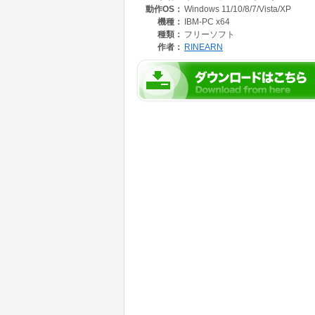
動作OS：
Windows 11/10/8/7/Vista/XP
https://www.rinearn.com/ja-jp/processor/
機種：
IBM-PC x64
種類：
フリーソフト
作者：
RINEARN
【 主な特徴 】
・インストール不要、USBメモリーなどからも
・詳細なPDF取扱説明書(日本語)が付属
・Windowsだけでなく、Linux上などでも使
・数式全体を入力して計算できる
・途中式も表示できる
・2D/3Dの綺麗なグラフを描画できる
・グラフはアニメーションも可能
・サインやコサインなど、各種数学関数が使用
・変数や関数を、いくつでも独自に定義できる
・2/8/10/16進数の整数演算と表示に対応
・桁数の大きな計算にも対応
・64bit-float(double)の小数演算と、10
【 標準で付属している関数や機能( 自作可能 ) 
・sin / cos / tan / arcsin / arccos / arctan
・sinh /cosh /tanh /acsinh /arccosh /arctanh
・平方根/指数/自然対数/常用対数/階乗/絶対値