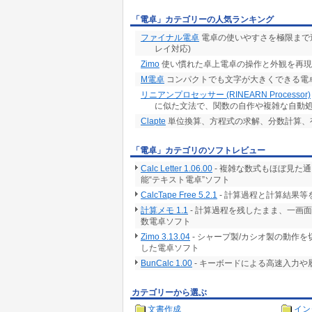
・和/平均/不偏分散/標本分散/不偏標準偏差/標
「電卓」カテゴリーの人気ランキング
・任意のf(x)の微分と積分( グラフ表示可能 )
・2階3次元までの常微分方程式( グラフ表示可能
ファイナル電卓
電卓の使いやすさを極限まで追求
・ビットごとのAND/OR/XOR演算
レイ対応)
Zimo
使い慣れた卓上電卓の操作と外観を再現
【 プログラミング機能 】
M電卓
コンパクトでも文字が大きくできる電卓
リニアンプロセッサー (RINEARN Processor)
・C言語系の本格的なプログラミング言語「VCS
に似た文法で、関数の自作や複雑な自動
Clapte
単位換算、方程式の求解、分数計算、
https://www.vcssl.org/ja-jp/
・プログラミングで、面倒な計算処理を自動化
「電卓」カテゴリのソフトレビュー
・作成したプログラムは、リニアンプロセッサ
・ファイル入出力やグラフソフト制御も可能
Calc Letter 1.06.00
- 複雑な数式もほぼ見た
・GUIや2D/3Dグラフィックスも扱える
能“テキスト電卓”ソフト
・数値演算速度は毎秒1億回超なので、科学技
CalcTape Free 5.2.1
- 計算過程と計算結果
計算メモ 1.1
- 計算過程を残したまま、一画
・その他、下記URLにある機能などがすべて
数電卓ソフト
https://www.vcssl.org/ja-jp/lib/
Zimo 3.13.04
- シャープ製/カシオ製の動作
した電卓ソフト
これらの豊富なプログラミング機能を駆使すれ
BunCalc 1.00
- キーボードによる高速入力
できます。
カテゴリーから選ぶ
文書作成
イン