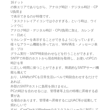
16ドット
の狭エリアでありながら、アナログ時計・デジタル時計・CP
U負荷ま
で表示できるのが特徴です。
「タスクトレイアイコンでは小さすぎる」という時は、ウイ
ンドウに
アナログ時計・デジタル時計・CPU負荷に加え、カレンダ
ー・日めく
りカレンダーを表示することができるようになっています。
様々なアラーム機能を持っており、WAV再生・メッセージ表
示・プロ
グラム実行・SNTP時刻合わせなどを行うことができます。
SNTPで外部のホストから現在時刻を取得し、お使いのPCの
時計を常
に正しい時間に保つことができます。簡易的なSNTPサーバ機
能も備えて
おり、LAN内のPCを日常生活レベルで時刻合わせするだけで
あれば、
外部のSNTPホストに負荷を掛けません。
PCの時計を合わせるには、管理者等上位の特権に昇格する必
要があ
る場合があります。管理者へ昇格するにはUAC等が起動して
煩わしいで
すが、iConClockはWindowsのタスクスケジューラに対応して