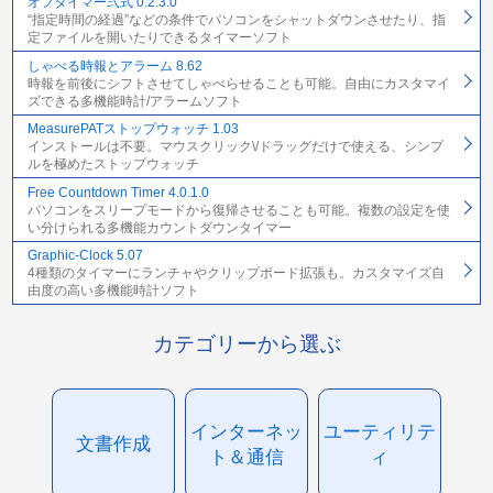
オフタイマー弐式 0.2.3.0
“指定時間の経過”などの条件でパソコンをシャットダウンさせたり、指
定ファイルを開いたりできるタイマーソフト
しゃべる時報とアラーム 8.62
時報を前後にシフトさせてしゃべらせることも可能。自由にカスタマイ
ズできる多機能時計/アラームソフト
MeasurePATストップウォッチ 1.03
インストールは不要。マウスクリック\/ドラッグだけで使える、シンプ
ルを極めたストップウォッチ
Free Countdown Timer 4.0.1.0
パソコンをスリープモードから復帰させることも可能。複数の設定を使
い分けられる多機能カウントダウンタイマー
Graphic-Clock 5.07
4種類のタイマーにランチャやクリップボード拡張も。カスタマイズ自
由度の高い多機能時計ソフト
カテゴリーから選ぶ
インターネッ
ユーティリテ
文書作成
ト＆通信
ィ