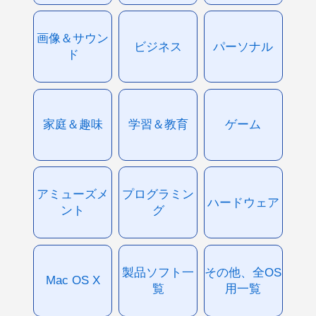
画像＆サウン
ビジネス
パーソナル
ド
家庭＆趣味
学習＆教育
ゲーム
アミューズメ
プログラミン
ハードウェア
ント
グ
製品ソフト一
その他、全OS
Mac OS X
覧
用一覧