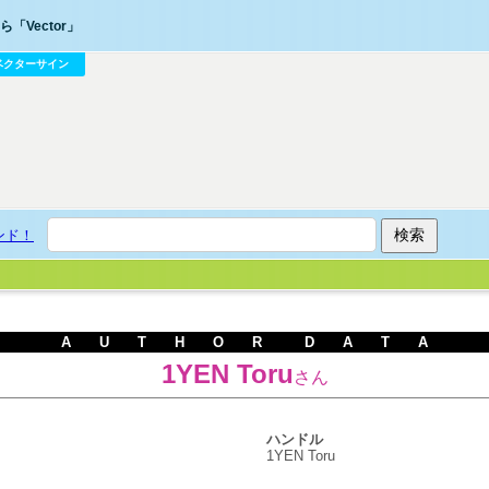
「Vector」
ベクターサイン
ンド！
A U T H O R D A T A
1YEN Toru
さん
ハンドル
1YEN Toru