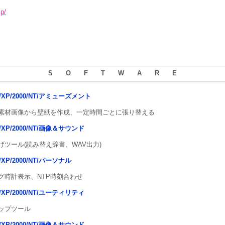
jp/
S O F T W A R E
ista/XP/2000/NT/アミューズメント
素材画像から壁紙を作成、一定時間ごとに張り替える
sta/XP/2000/NT/画像＆サウンド
ツール(読み替え辞書、WAV出力)
sta/XP/2000/NT/パーソナル
グ時計表示、NTP時刻合わせ
sta/XP/2000/NT/ユーティリティ
ップツール
sta/XP/2000/NT/画像＆サウンド