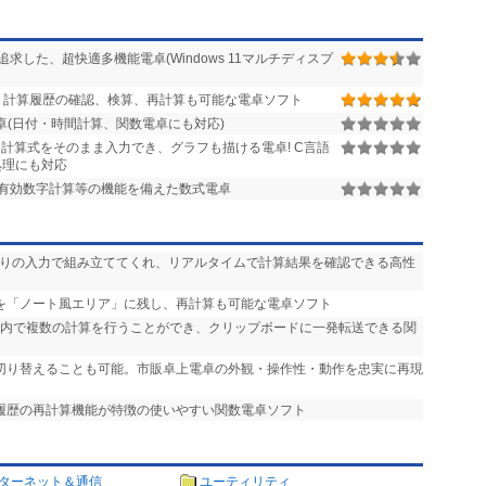
した、超快適多機能電卓(Windows 11マルチディスプ
 計算履歴の確認、検算、再計算も可能な電卓ソフト
(日付・時間計算、関数電卓にも対応)
計算式をそのまま入力でき、グラフも描ける電卓! C言語
処理にも対応
有効数字計算等の機能を備えた数式電卓
通りの入力で組み立ててくれ、リアルタイムで計算結果を確認できる高性
等を「ノート風エリア」に残し、再計算も可能な電卓ソフト
面内で複数の計算を行うことができ、クリップボードに一発転送できる関
を切り替えることも可能。市販卓上電卓の外観・操作性・動作を忠実に再現
や履歴の再計算機能が特徴の使いやすい関数電卓ソフト
ターネット＆通信
ユーティリティ