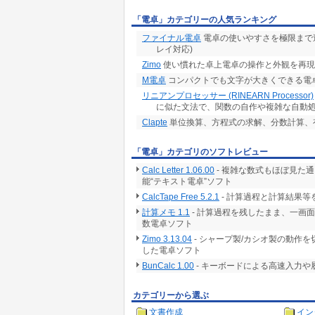
「電卓」カテゴリーの人気ランキング
ファイナル電卓
電卓の使いやすさを極限まで追求
レイ対応)
Zimo
使い慣れた卓上電卓の操作と外観を再現
M電卓
コンパクトでも文字が大きくできる電卓
リニアンプロセッサー (RINEARN Processor)
に似た文法で、関数の自作や複雑な自動
Clapte
単位換算、方程式の求解、分数計算、
「電卓」カテゴリのソフトレビュー
Calc Letter 1.06.00
- 複雑な数式もほぼ見た
能“テキスト電卓”ソフト
CalcTape Free 5.2.1
- 計算過程と計算結果
計算メモ 1.1
- 計算過程を残したまま、一画
数電卓ソフト
Zimo 3.13.04
- シャープ製/カシオ製の動作
した電卓ソフト
BunCalc 1.00
- キーボードによる高速入力
カテゴリーから選ぶ
文書作成
イン