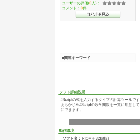
ユーザーの評価(
0
人)：
コメント：
0
件
■関連キーワード
ソフト詳細説明
JScriptの式を入力するタイプの計算ツール
あらかじめJScriptの数学関数を一覧に用
にできます。
動作環境
ソフト名：
RIOMH(32bit版)