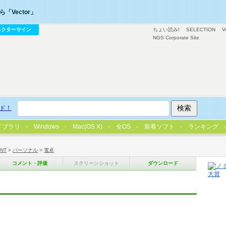
「Vector」
ベクターサイン
ちょい読み!
SELECTION
V
NGS Corporate Site
ド！
イブラリ
Windows
Mac(OS X)
全OS
新着ソフト
ランキング
/NT
>
パーソナル
>
電卓
コメント・評価
スクリーンショット
ダウンロード