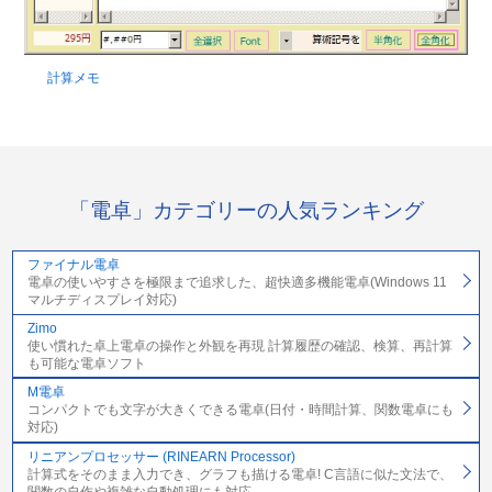
計算メモ
「電卓」カテゴリーの人気ランキング
ファイナル電卓
電卓の使いやすさを極限まで追求した、超快適多機能電卓(Windows 11
マルチディスプレイ対応)
Zimo
使い慣れた卓上電卓の操作と外観を再現 計算履歴の確認、検算、再計算
も可能な電卓ソフト
M電卓
コンパクトでも文字が大きくできる電卓(日付・時間計算、関数電卓にも
対応)
リニアンプロセッサー (RINEARN Processor)
計算式をそのまま入力でき、グラフも描ける電卓! C言語に似た文法で、
関数の自作や複雑な自動処理にも対応