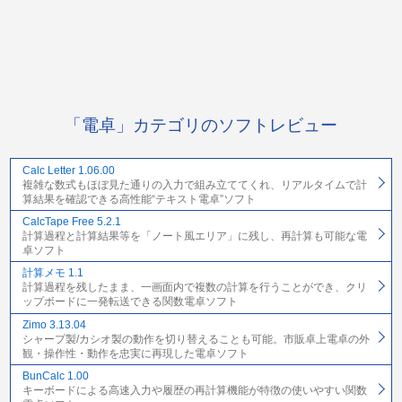
「電卓」カテゴリのソフトレビュー
Calc Letter 1.06.00
複雑な数式もほぼ見た通りの入力で組み立ててくれ、リアルタイムで計
算結果を確認できる高性能“テキスト電卓”ソフト
CalcTape Free 5.2.1
計算過程と計算結果等を「ノート風エリア」に残し、再計算も可能な電
卓ソフト
計算メモ 1.1
計算過程を残したまま、一画面内で複数の計算を行うことができ、クリ
ップボードに一発転送できる関数電卓ソフト
Zimo 3.13.04
シャープ製/カシオ製の動作を切り替えることも可能。市販卓上電卓の外
観・操作性・動作を忠実に再現した電卓ソフト
BunCalc 1.00
キーボードによる高速入力や履歴の再計算機能が特徴の使いやすい関数