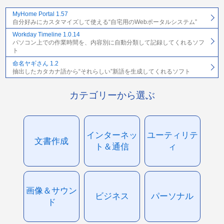
MyHome Portal 1.57
自分好みにカスタマイズして使える“自宅用のWebポータルシステム”
Workday Timeline 1.0.14
パソコン上での作業時間を、内容別に自動分類して記録してくれるソフ
ト
命名ヤギさん 1.2
抽出したカタカナ語から“それらしい”新語を生成してくれるソフト
カテゴリーから選ぶ
インターネッ
ユーティリテ
文書作成
ト＆通信
ィ
画像＆サウン
ビジネス
パーソナル
ド