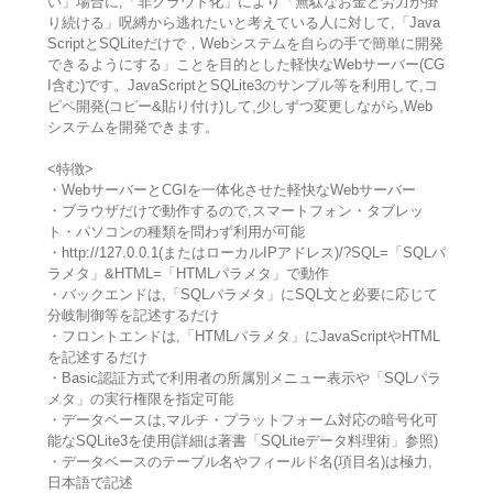
い」場合に,「非クラウド化」により「無駄なお金と労力が掛
り続ける」呪縛から逃れたいと考えている人に対して,「Java
ScriptとSQLiteだけで，Webシステムを自らの手で簡単に開発
できるようにする」ことを目的とした軽快なWebサーバー(CG
I含む)です。JavaScriptとSQLite3のサンプル等を利用して,コ
ピペ開発(コピー&貼り付け)して,少しずつ変更しながら,Web
システムを開発できます。
<特徴>
・WebサーバーとCGIを一体化させた軽快なWebサーバー
・ブラウザだけで動作するので,スマートフォン・タブレッ
ト・パソコンの種類を問わず利用が可能
・http://127.0.0.1(またはローカルIPアドレス)/?SQL=「SQLパ
ラメタ」&HTML=「HTMLパラメタ」で動作
・バックエンドは,「SQLパラメタ」にSQL文と必要に応じて
分岐制御等を記述するだけ
・フロントエンドは,「HTMLパラメタ」にJavaScriptやHTML
を記述するだけ
・Basic認証方式で利用者の所属別メニュー表示や「SQLパラ
メタ」の実行権限を指定可能
・データベースは,マルチ・プラットフォーム対応の暗号化可
能なSQLite3を使用(詳細は著書「SQLiteデータ料理術」参照)
・データベースのテーブル名やフィールド名(項目名)は極力,
日本語で記述