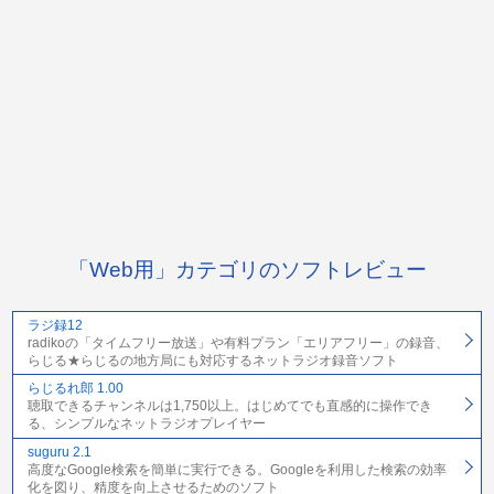
「Web用」カテゴリのソフトレビュー
ラジ録12
radikoの「タイムフリー放送」や有料プラン「エリアフリー」の録音、
らじる★らじるの地方局にも対応するネットラジオ録音ソフト
らじるれ郎 1.00
聴取できるチャンネルは1,750以上。はじめてでも直感的に操作でき
る、シンプルなネットラジオプレイヤー
suguru 2.1
高度なGoogle検索を簡単に実行できる。Googleを利用した検索の効率
化を図り、精度を向上させるためのソフト