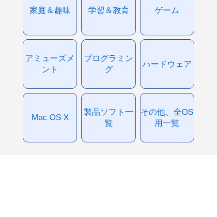
家庭＆趣味
学習＆教育
ゲーム
アミューズメ
プログラミン
ハードウェア
ント
グ
製品ソフト一
その他、全OS
Mac OS X
覧
用一覧