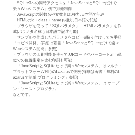
・SQLite3への同時アクセスを「JavaScriptとSQLiteだけで
楽々Webシステム」側で排他制御
・JavaScriptの関数名や変数名は,極力,日本語で記述
・HTMLのid・class・nameも極力,日本語で記述
・ブラウザを使って「SQLパラメタ」「HTMLパラメタ」を作
成(パラメタ名称も日本語で記述可能)
・サンプルや作成したパラメタをコピー&貼り付けしてお手軽
「コピペ開発」(詳細は著書「JavaScriptとSQLiteだけで楽々
Webシステム開発」参照)
・ブラウザの印刷機能を使って,QRコードやバーコード,mm単
位での位置指定を含む印刷も可能
・「JavaScriptとSQLiteだけで楽々Webシステム」はマルチ・
プラットフォーム対応のLazarusで開発(詳細は著書「無料のL
azarusで簡単!プログラミング」参照)
・「JavaScriptとSQLiteだけで楽々Webシステム」は,オープ
ン・ソース・プログラム
などです。