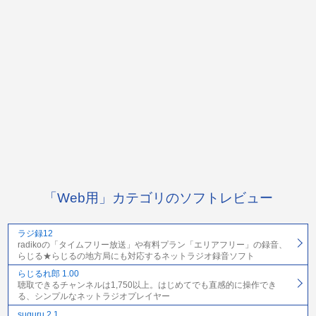
「Web用」カテゴリのソフトレビュー
ラジ録12
radikoの「タイムフリー放送」や有料プラン「エリアフリー」の録音、
らじる★らじるの地方局にも対応するネットラジオ録音ソフト
らじるれ郎 1.00
聴取できるチャンネルは1,750以上。はじめてでも直感的に操作でき
る、シンプルなネットラジオプレイヤー
suguru 2.1