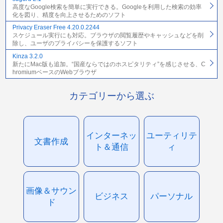
高度なGoogle検索を簡単に実行できる。Googleを利用した検索の効率
化を図り、精度を向上させるためのソフト
Privacy Eraser Free 4.20.0.2244
スケジュール実行にも対応。ブラウザの閲覧履歴やキャッシュなどを削
除し、ユーザのプライバシーを保護するソフト
Kinza 3.2.0
新たにMac版も追加。“国産ならではのホスピタリティ”を感じさせる、C
hromiumベースのWebブラウザ
カテゴリーから選ぶ
インターネッ
ユーティリテ
文書作成
ト＆通信
ィ
画像＆サウン
ビジネス
パーソナル
ド