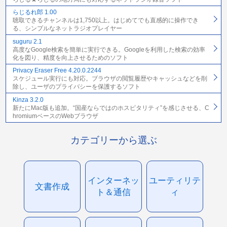
らじるれ郎 1.00
聴取できるチャンネルは1,750以上。はじめてでも直感的に操作でき
る、シンプルなネットラジオプレイヤー
suguru 2.1
高度なGoogle検索を簡単に実行できる。Googleを利用した検索の効率
化を図り、精度を向上させるためのソフト
Privacy Eraser Free 4.20.0.2244
スケジュール実行にも対応。ブラウザの閲覧履歴やキャッシュなどを削
除し、ユーザのプライバシーを保護するソフト
Kinza 3.2.0
新たにMac版も追加。“国産ならではのホスピタリティ”を感じさせる、C
hromiumベースのWebブラウザ
カテゴリーから選ぶ
インターネッ
ユーティリテ
文書作成
ト＆通信
ィ