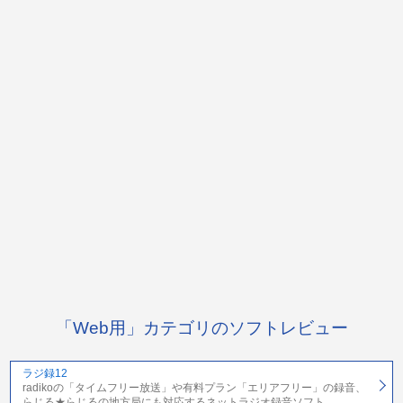
「Web用」カテゴリのソフトレビュー
ラジ録12
radikoの「タイムフリー放送」や有料プラン「エリアフリー」の録音、
らじる★らじるの地方局にも対応するネットラジオ録音ソフト