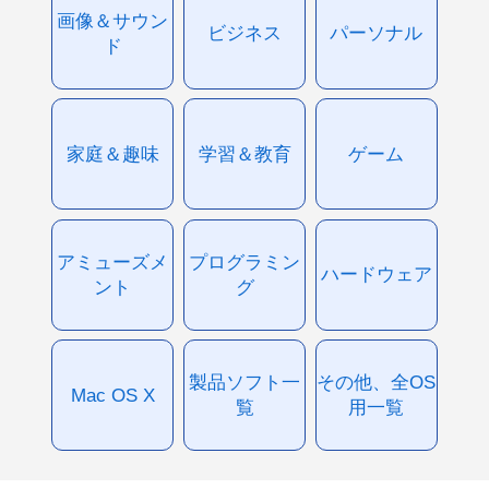
画像＆サウン
ビジネス
パーソナル
ド
家庭＆趣味
学習＆教育
ゲーム
アミューズメ
プログラミン
ハードウェア
ント
グ
製品ソフト一
その他、全OS
Mac OS X
覧
用一覧