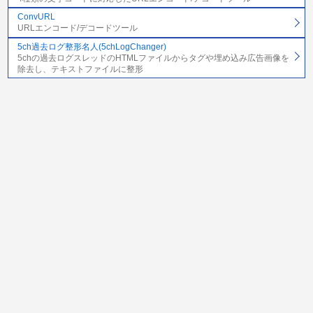
ConvURL
URLエンコード/デコードツール
5ch過去ログ整形名人(5chLogChanger)
5chの過去ログスレッドのHTMLファイルからタグや埋め込み広告画像を
除去し、テキストファイルに整形