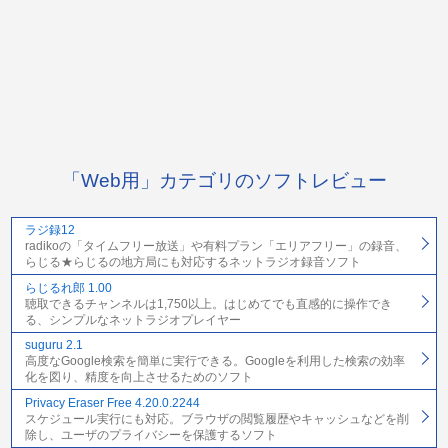
「Web用」カテゴリのソフトレビュー
ラジ録12
radikoの「タイムフリー放送」や有料プラン「エリアフリー」の録音、
らじる★らじるの地方局にも対応するネットラジオ録音ソフト
らじるれ郎 1.00
聴取できるチャンネルは1,750以上。はじめてでも直感的に操作でき
る、シンプルなネットラジオプレイヤー
suguru 2.1
高度なGoogle検索を簡単に実行できる。Googleを利用した検索の効率
化を図り、精度を向上させるためのソフト
Privacy Eraser Free 4.20.0.2244
スケジュール実行にも対応。ブラウザの閲覧履歴やキャッシュなどを削
除し、ユーザのプライバシーを保護するソフト