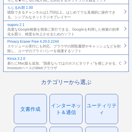
らじる★らじるの地方局にも対応するネットラジオ録音ソフト
らじるれ郎 1.00
聴取できるチャンネルは1,750以上。はじめてでも直感的に操作でき
る、シンプルなネットラジオプレイヤー
suguru 2.1
高度なGoogle検索を簡単に実行できる。Googleを利用した検索の効率
化を図り、精度を向上させるためのソフト
Privacy Eraser Free 4.20.0.2244
スケジュール実行にも対応。ブラウザの閲覧履歴やキャッシュなどを削
除し、ユーザのプライバシーを保護するソフト
Kinza 3.2.0
新たにMac版も追加。“国産ならではのホスピタリティ”を感じさせる、C
hromiumベースのWebブラウザ
カテゴリーから選ぶ
インターネッ
ユーティリテ
文書作成
ト＆通信
ィ