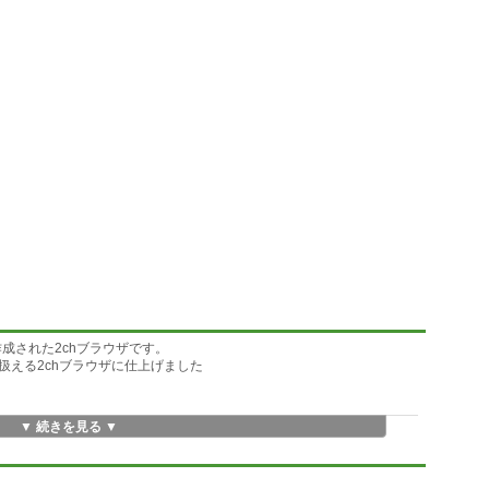
で作成された2chブラウザです。
扱える2chブラウザに仕上げました
▼ 続きを見る ▼