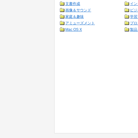
文書作成
イン
画像＆サウンド
ビジ
家庭＆趣味
学習
アミューズメント
プロ
Mac OS X
製品