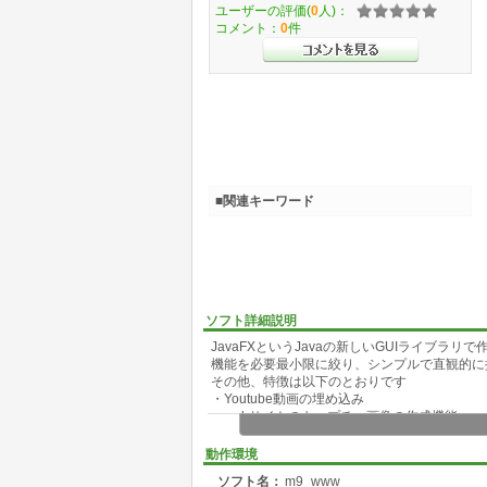
ユーザーの評価(
0
人)：
コメント：
0
件
■関連キーワード
ソフト詳細説明
JavaFXというJavaの新しいGUIライブラリ
機能を必要最小限に絞り、シンプルで直観的に
その他、特徴は以下のとおりです
・Youtube動画の埋め込み
・webサイトのキャプチャ画像の作成機能
・レス数のID別ランキングの集計
・返信数の多いレス番ランキングの集計
動作環境
・画像URL数の集計
ソフト名：
m9_www
・youtube動画URL数の集計