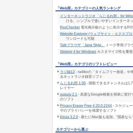
「Web用」カテゴリーの人気ランキング
インターネットラジオ「らじるれ郎」for Wind
ける、シンプルで使いやすいインターネ
RssChecker
電光掲示板のように表示するRS
Website Explorer (ウェブサイト・エクスプ
ウンロードも可能
Talkブラウザ「Jane Style」
トーク専用ブラ
Sleipnir 4 for Windows
カスタマイズ性を重視
「Web用」カテゴリのソフトレビュー
ラジ録12
- radikoの「タイムフリー放
るネットラジオ録音ソフト
らじるれ郎 1.00
- 聴取できるチャンネルは1
レイヤー
suguru 2.1
- 高度なGoogle検索を簡単に
のソフト
Privacy Eraser Free 4.20.0.2244
- スケジュ
ザのプライバシーを保護するソフト
Kinza 3.2.0
- 新たにMac版も追加。“国産な
カテゴリーから選ぶ