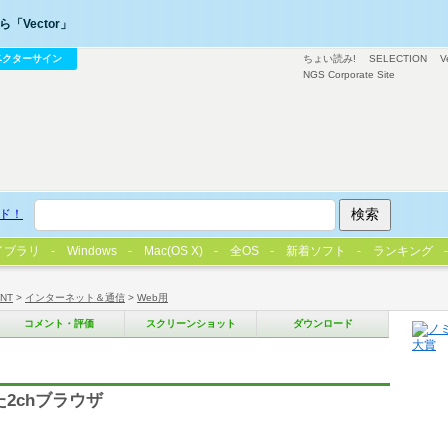
「Vector」
ベクターサイン
ちょい読み!
SELECTION
V
NGS Corporate Site
ド！
イブラリ
Windows
Mac(OS X)
全OS
新着ソフト
ランキング
/NT
>
インターネット＆通信
>
Web用
コメント・評価
スクリーンショット
ダウンロード
た2chブラウザ