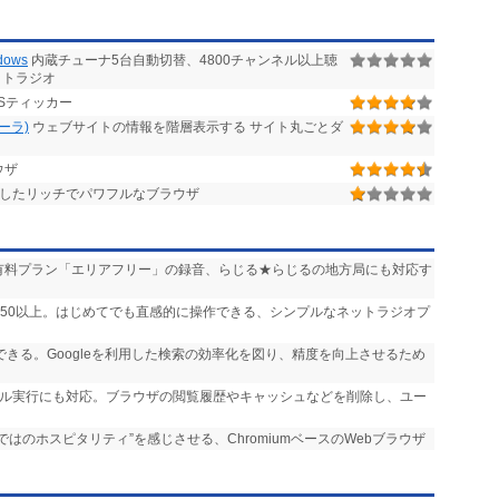
ows
内蔵チューナ5台自動切替、4800チャンネル以上聴
ットラジオ
Sティッカー
ローラ)
ウェブサイトの情報を階層表示する サイト丸ごとダ
ウザ
したリッチでパワフルなブラウザ
送」や有料プラン「エリアフリー」の録音、らじる★らじるの地方局にも対応す
,750以上。はじめてでも直感的に操作できる、シンプルなネットラジオプ
実行できる。Googleを利用した検索の効率化を図り、精度を向上させるため
ール実行にも対応。ブラウザの閲覧履歴やキャッシュなどを削除し、ユー
らではのホスピタリティ”を感じさせる、ChromiumベースのWebブラウザ