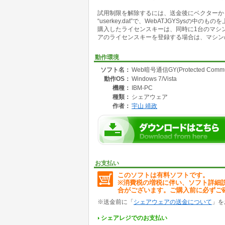
したがってメールサーバー内での盗聴や内容検
試用制限を解除するには、送金後にベクターか
“userkey.dat”で、WebATJGYSysの中のも
もちろん、契約プロバイダーのメールも強力に
購入したライセンスキーは、同時に1台のマシ
暗号化の方式は、RSA、AES、Camelliaな
アのライセンスキーを登録する場合は、マシン
5段階の多重暗号化が可能です。
暗号鍵の交換には、RSAや楕円曲線暗号が用
動作環境
暗号機能が強力すぎて、そのままでは貿易管理
ソフト名：
Web暗号通信GY(Protected Communi
技術的な構造を、Protected Communica
動作OS：
Windows 7/Vista
さらにHPでソースファイルを公開しています
として、貿易管理令の例外適用を受けます。
機種：
IBM-PC
必要な方はHPで公開しているソースコードを
種類：
シェアウェア
(著作権の侵害はしないでください。読むだけに
作者：
宇山 靖政
受信と復号化はライセンスキーなしでも完全に
もちろん、暗号メールソフトです。このメールソフトでは、A
暗号化も利用できます。
メールソフトの特徴は
1.送信者と受信者の順序対ごとに暗号化アル
お支払い
2.多重暗号化でプライバシーを守る。異なる
このソフトは有料ソフトです。
3.最新技術で守る。最新の暗号方式をすぐに採
※消費税の増税に伴い、ソフト詳細
4.鍵は自分で作成するので長い鍵でも自由に作
合がございます。ご購入前に必ずご
となります。こちらには、RSA暗号2560ビ
Protected Communication Syste
※送金前に「
シェアウェアの送金について
」を
また、アメリカでも特許を取得いたしました。
シェアレジでのお支払い