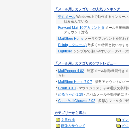
「メール用」カテゴリーの人気ランキング
秀丸メール
Windows上で動作するインタ
組み込んでいる
Forward Mail 10アカウント版
メール自動転送
アカウント対応
MailStore Home
メーラやアカウントを問わず
Eclair(エクレール)
数多くの特長と使いやすさ
LightBird
シンプルで使いやすいデータベース
「メール用」カテゴリのソフトレビュー
MailPeeper 4.02
- 迷惑メール削除機能付き
らせ
MailStore Home 7.0.7
- 複数アカウントのメ
Eclair 3.0.0
- マウスジェスチャや選択文字列
めるちゃか 1.29
- スパムメールを効率的に
Clear MailChecker 2.02
- 多彩なフィルタで
カテゴリーから選ぶ
文書作成
イン
画像＆サウンド
ビジ