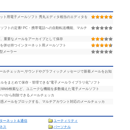
ーネット用電子メールソフト 秀丸エディタ相当のエディタを
ソフトの定番! PC・携帯電話への自動転送機能、マルチ
、重要なメールをアーカイブとして保存
を併せ持つインターネット用メールソフト
型メーラー
メールチェッカー,サウンドやグラフィックメッセージで新着メールをお知
ールをまとめて保存・管理できる“電子メールライブラリ化”ソフト
のWeb検索など、ユニークな機能を多数備えた電子メールソフト
サーバから削除できるメールチェッカ
迷惑メールをブロックする、マルチアカウント対応のメールチェッカ
ターネット＆通信
ユーティリティ
ネス
パーソナル