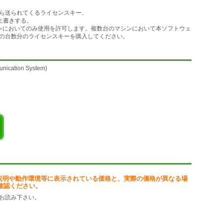
索を防ぎます。
ら送られてくるライセンスキー、
のを上書きする。
暗号化できます。
ンにおいてのみ使用を許可します。複数台のマシンにおいて本ソフトウェ
どが利用できます。
の台数分のライセンスキーを購入してください。
意されています。
令に違反しますので、
cation System)
tion System として、米国、欧州、日本の特許庁から公開しています。
ので、”公知の技術”であり、ソースコードが公開されているソフトウエア
ご覧ください。
してね。)
機能します。
ES(Rijndael)、Twofish ,Camellia、RSA などによる多重
ゴリズムが決定される。
暗号化アルゴリズムで5段階の暗号化が可能。
用できます。
説明や動作環境等に表示されている価格と、実際の価格が異なる場
れます。
確認ください。
ットのものがついています。
mに関しては、2007年2月14日にヨーロッパで特許認定されました。
お読み下さい。