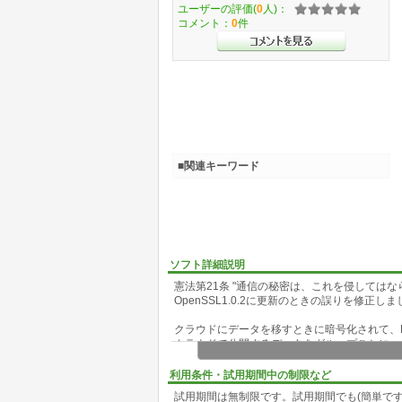
ユーザーの評価(
0
人)：
コメント：
0
件
■関連キーワード
ソフト詳細説明
憲法第21条 "通信の秘密は、これを侵しては
OpenSSL1.0.2に更新のときの誤りを修正し
クラウドにデータを移すときに暗号化されて、
クラウドで公開するデータをグループごとに、
Gmail、ヤフーメールにPOP/SMTP over S
利用条件・試用期間中の制限など
SSLでメールを送信する前に、AESなどで独
試用期間は無制限です。試用期間でも(簡単です
メールサーバーに到着するとSSL暗号化は解除