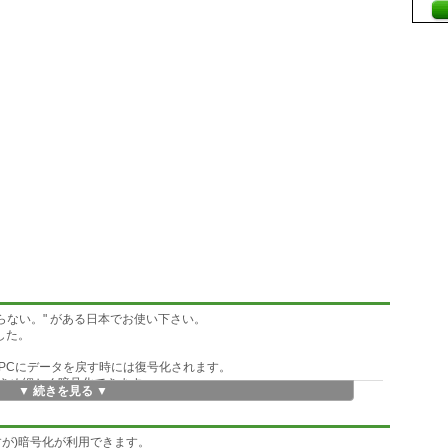
ならない。" がある日本でお使い下さい。
ました。
PCにデータを戻す時には復号化されます。
きめ細かく暗号化できます。
▼ 続きを見る ▼
SLで接続します。
自の暗号化をします。
が)暗号化が利用できます。
されますが、AESなどによる独自の暗号化は解除されません。