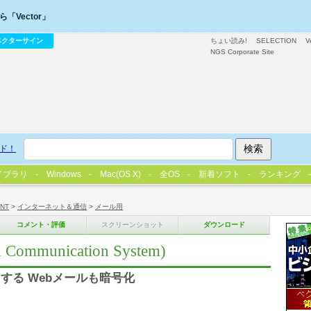
「Vector」
ベクターサイン
ちょい読み!
SELECTION
V
NGS Corporate Site
ド！
イブラリ
Windows
Mac(OS X)
全OS
新着ソフト
ランキング
/NT
>
インターネット＆通信
>
メール用
コメント・評価
スクリーンショット
ダウンロード
ommunication System)
する Webメールも暗号化