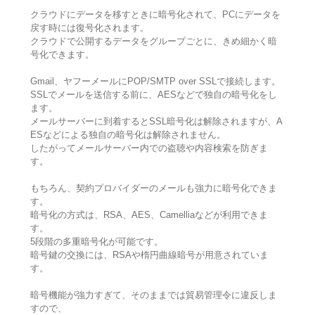
クラウドにデータを移すときに暗号化されて、PCにデータを
戻す時には復号化されます。
クラウドで公開するデータをグループごとに、きめ細かく暗
号化できます。
Gmail、ヤフーメールにPOP/SMTP over SSLで接続します。
SSLでメールを送信する前に、AESなどで独自の暗号化をし
ます。
メールサーバーに到着するとSSL暗号化は解除されますが、A
ESなどによる独自の暗号化は解除されません。
したがってメールサーバー内での盗聴や内容検索を防ぎま
す。
もちろん、契約プロバイダーのメールも強力に暗号化できま
す。
暗号化の方式は、RSA、AES、Camelliaなどが利用できま
す。
5段階の多重暗号化が可能です。
暗号鍵の交換には、RSAや楕円曲線暗号が用意されていま
す。
暗号機能が強力すぎて、そのままでは貿易管理令に違反しま
すので、