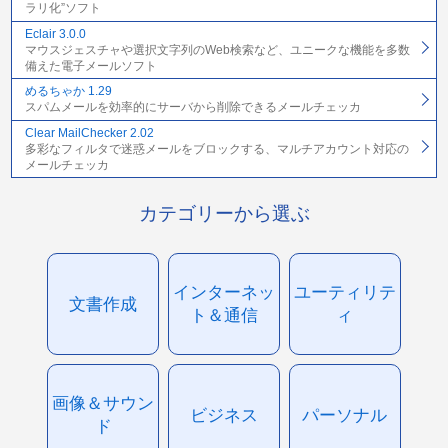
ラリ化”ソフト
Eclair 3.0.0
マウスジェスチャや選択文字列のWeb検索など、ユニークな機能を多数
備えた電子メールソフト
めるちゃか 1.29
スパムメールを効率的にサーバから削除できるメールチェッカ
Clear MailChecker 2.02
多彩なフィルタで迷惑メールをブロックする、マルチアカウント対応の
メールチェッカ
カテゴリーから選ぶ
インターネッ
ユーティリテ
文書作成
ト＆通信
ィ
画像＆サウン
ビジネス
パーソナル
ド