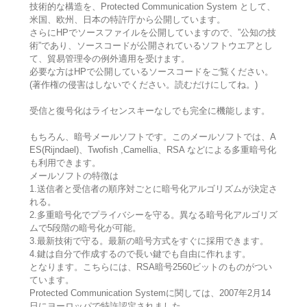
技術的な構造を、Protected Communication System として、
米国、欧州、日本の特許庁から公開しています。
さらにHPでソースファイルを公開していますので、”公知の技
術”であり、ソースコードが公開されているソフトウエアとし
て、貿易管理令の例外適用を受けます。
必要な方はHPで公開しているソースコードをご覧ください。
(著作権の侵害はしないでください。読むだけにしてね。)
受信と復号化はライセンスキーなしでも完全に機能します。
もちろん、暗号メールソフトです。このメールソフトでは、A
ES(Rijndael)、Twofish ,Camellia、RSA などによる多重暗号化
も利用できます。
メールソフトの特徴は
1.送信者と受信者の順序対ごとに暗号化アルゴリズムが決定さ
れる。
2.多重暗号化でプライバシーを守る。異なる暗号化アルゴリズ
ムで5段階の暗号化が可能。
3.最新技術で守る。最新の暗号方式をすぐに採用できます。
4.鍵は自分で作成するので長い鍵でも自由に作れます。
となります。こちらには、RSA暗号2560ビットのものがつい
ています。
Protected Communication Systemに関しては、2007年2月14
日にヨーロッパで特許認定されました。