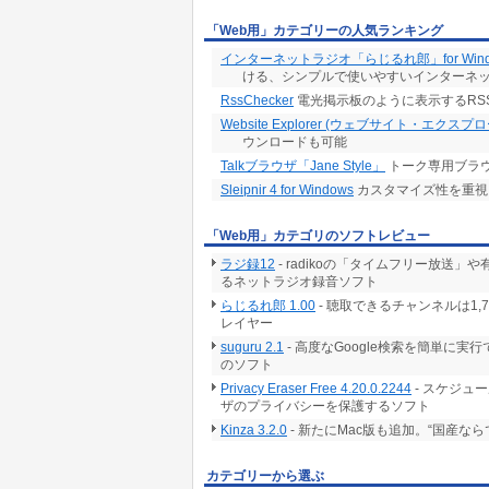
「Web用」カテゴリーの人気ランキング
インターネットラジオ「らじるれ郎」for Wind
ける、シンプルで使いやすいインターネ
RssChecker
電光掲示板のように表示するRS
Website Explorer (ウェブサイト・エクスプ
ウンロードも可能
Talkブラウザ「Jane Style」
トーク専用ブラ
Sleipnir 4 for Windows
カスタマイズ性を重視
「Web用」カテゴリのソフトレビュー
ラジ録12
- radikoの「タイムフリー放
るネットラジオ録音ソフト
らじるれ郎 1.00
- 聴取できるチャンネルは1
レイヤー
suguru 2.1
- 高度なGoogle検索を簡単に
のソフト
Privacy Eraser Free 4.20.0.2244
- スケジュ
ザのプライバシーを保護するソフト
Kinza 3.2.0
- 新たにMac版も追加。“国産な
カテゴリーから選ぶ