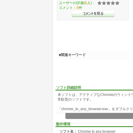
ユーザーの評価(
0
人)：
コメント：
0
件
■関連キーワード
ソフト詳細説明
本ソフトは、アクティブなChromeのウィン
常駐型のソフトです。
「chrome_to_any_browser.exe
※ 最小化しているChromeのウィンドウは、
動作環境
メニュー項目と、URLを開くパスは「menu_l
ソフト名：
Chrome to any browser
ることで、他のブラウザやソフトに、URLを