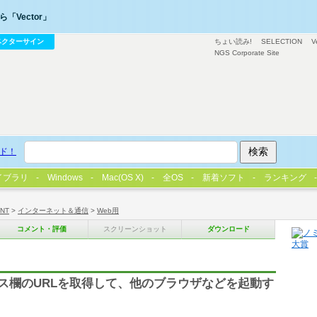
「Vector」
ベクターサイン
ちょい読み!
SELECTION
V
NGS Corporate Site
ド！
イブラリ
Windows
Mac(OS X)
全OS
新着ソフト
ランキング
/NT
>
インターネット＆通信
>
Web用
コメント・評価
スクリーンショット
ダウンロード
レス欄のURLを取得して、他のブラウザなどを起動す