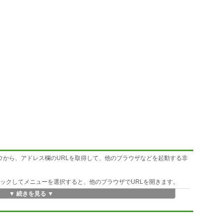
ドウから、アドレス欄のURLを取得して、他のブラウザなどを起動する非
」をダブルクリックしてメニューを選択すると、他のブラウザでURLを開きます。
▼ 続きを見る ▼
取得対象外になります。
ist.txt」に記入しています。この内容を書き換えたり、削ったり、追加す
バイパスすることができます。