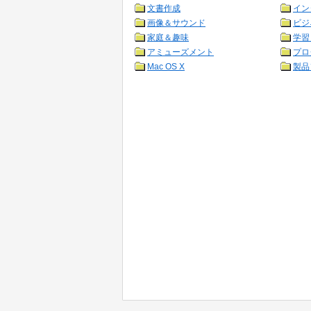
文書作成
イン
画像＆サウンド
ビジ
家庭＆趣味
学習
アミューズメント
プロ
Mac OS X
製品