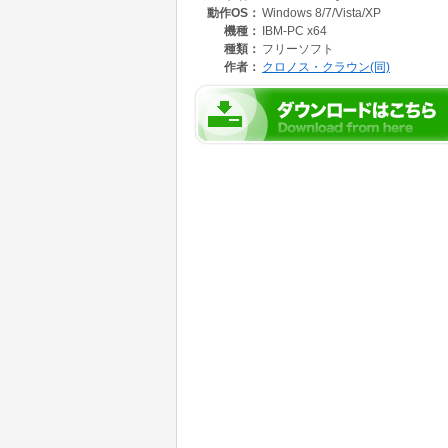
動作OS：
Windows 8/7/Vista/XP
また、exeの起動オプションに「-d:{{～}
機種：
IBM-PC x64
種類：
フリーソフト
Chromeには「IE Tab」エクステンション
作者：
クロノス・クラウン(同)
ーを食うのと、他のブラウザでのクロスチェッ