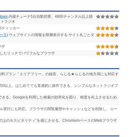
ows
内蔵チューナ5台自動切替、4800チャンネル以上聴
ットラジオ
Sティッカー
ローラ)
ウェブサイトの情報を階層表示する サイト丸ごとダ
ウザ
したリッチでパワフルなブラウザ
送」や有料プラン「エリアフリー」の録音、らじる★らじるの地方局にも対応す
,750以上。はじめてでも直感的に操作できる、シンプルなネットラジオプ
実行できる。Googleを利用した検索の効率化を図り、精度を向上させるため
ール実行にも対応。ブラウザの閲覧履歴やキャッシュなどを削除し、ユー
らではのホスピタリティ”を感じさせる、ChromiumベースのWebブラウザ