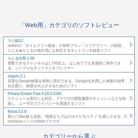
「Web用」カテゴリのソフトレビュー
ラジ録12
radikoの「タイムフリー放送」や有料プラン「エリアフリー」の録音、
らじる★らじるの地方局にも対応するネットラジオ録音ソフト
らじるれ郎 1.00
聴取できるチャンネルは1,750以上。はじめてでも直感的に操作でき
る、シンプルなネットラジオプレイヤー
suguru 2.1
高度なGoogle検索を簡単に実行できる。Googleを利用した検索の効率
化を図り、精度を向上させるためのソフト
Privacy Eraser Free 4.20.0.2244
スケジュール実行にも対応。ブラウザの閲覧履歴やキャッシュなどを削
除し、ユーザのプライバシーを保護するソフト
Kinza 3.2.0
新たにMac版も追加。“国産ならではのホスピタリティ”を感じさせる、C
hromiumベースのWebブラウザ
カテゴリーから選ぶ