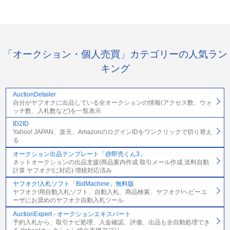
「オークション・個人売買」カテゴリーの人気ラン
キング
AuctionDetailer
自分がヤフオクに出品している全オークションの情報(アクセス数、ウォ
ッチ数、入札数など)を一覧表示
ID2ID
Yahoo! JAPAN、楽天、AmazonのログインIDをワンクリックで切り替え
る
オークション出品テンプレート「@即売くん3」
ネットオークションの出品支援(商品案内作成 取引メール作成 送料自動
計算 ヤフオク!に対応) 増税対応済み
ヤフオク!入札ソフト「BidMachine」無料版
ヤフオク!用自動入札ソフト、自動入札、商品検索、ヤフオク!ヘビーユ
ーザにお奨めのヤフオク自動入札ツール
AuctionExpert - オークションエキスパート
予約入札から、取引ナビ処理、入金確認、評価、出品も全自動処理でき