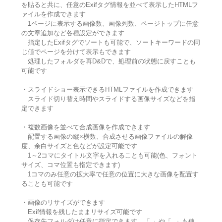
を貼ると共に、任意のExifタグ情報を並べて表示したHTMLフ
ァイルを作成できます
1ページに表示する画像数、画像列数、ページトップに任意
の文章追加など各種設定ができます
指定したExifタグでソートも可能で、ソートキーワードの同
じ値でページを分けて表示もできます
処理したフォルダを再D&Dで、処理前の状態に戻すことも
可能です
・スライドショー表示できるHTMLファイルを作成できます
スライド切り替え時間やスライドする画像サイズなどを指
定できます
・複数画像を並べて合成画像を作成できます
配置する画像の縦×横数、合成させる画像ファイルの解像
度、余白サイズと色などが設定可能です
1～2コマにタイトル文字を入れることも可能(色、フォント
サイズ、コマ位置も指定できます)
1コマのみ任意の拡大率で任意の位置に大きな画像を配置す
ることも可能です
・画像のリサイズができます
Exif情報を残したままリサイズ可能です
保存先フォルダは任意に指定できます。「.」や「..」も使