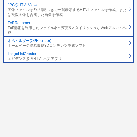
JPG@HTMLViewer
画像ファイルをExif情報つきで一覧表示するHTMLファイルを作成、また
は複数画像を合成した画像を作成
Exif Renamer
Exif情報を利用したファイル名の変更&スタイリッシュなWebアルバム作
成
オペビルダー(OPEbuilder)
ホームページ簡易擬似3Dコンテンツ作成ソフト
ImageListCreator
エビデンス参照HTML出力アプリ