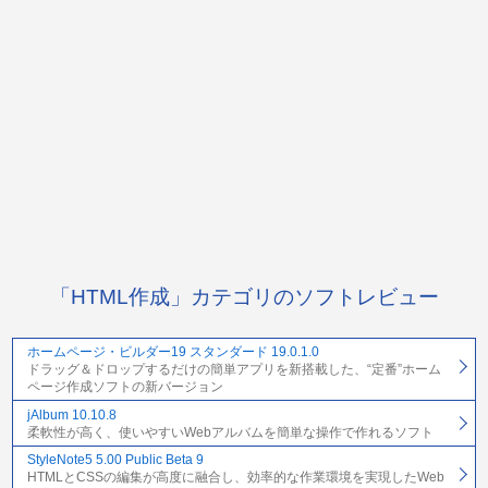
「HTML作成」カテゴリのソフトレビュー
ホームページ・ビルダー19 スタンダード 19.0.1.0
ドラッグ＆ドロップするだけの簡単アプリを新搭載した、“定番”ホーム
ページ作成ソフトの新バージョン
jAlbum 10.10.8
柔軟性が高く、使いやすいWebアルバムを簡単な操作で作れるソフト
StyleNote5 5.00 Public Beta 9
HTMLとCSSの編集が高度に融合し、効率的な作業環境を実現したWeb