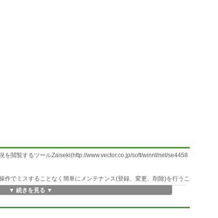
iseki(http://www.vector.co.jp/soft/winnt/net/se4458
操作でミスすることなく簡単にメンテナンス(登録、変更、削除)を行うこ
▼ 続きを見る ▼
す。