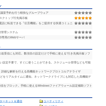
グ
議室予約を行う軽快なグループウェア
スクトップ行先掲示板
電話に転送できる『伝言機能』をご提供する快適コミュニ
書管理システム
00専用のWebサーバ
ー
ルの送受信にも対応。数項目の設定だけで手軽に使える“行き先掲示板ソフ
しい設定不要で、すぐに使うことができる。スケジュール管理なども可能
応。詳細な解析を行える高機能ネットワークプロトコルアナライザ
などをリアルタイムに通知。ネットワークドライブにも対応した高機能デ
通信をブロック。手軽に使えるWindowsファイアウォール設定補助ソフト
ターネット＆通信
ユーティリティ