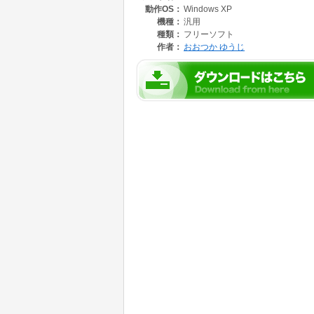
動作OS：
Windows XP
参照モードでは、現在のマスタファイルの内容
作業者情報の新規登録、変更、削除は不可。
機種：
汎用
種類：
フリーソフト
<更新モード>
作者：
おおつか ゆうじ
更新モードではマスタファイルに登録済みの作
また、作業者の新規登録も可能となっています
[登録]
画面下のテキストボックスに作業者情報を入力
[変更]
グリッドから対象レコードを選択し、ダブルク
キストボックスの内容を変更後、変更ボタンを
[削除]
グリッドから対象レコードを選択し、ダブルク
ト表示を確認後、削除ボタンを押下
<モード切替>
モードを切り替えるときは、メニューのモード(M
※ Zaiseki Masterを起動するときはネッ
※ ユーザ情報に変更があった場合、メニューの
た、F5押下でもグリッドの更新が可能です。