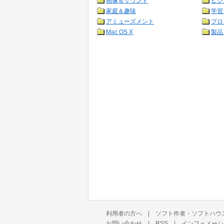
画像＆サウンド
ビジ
家庭＆趣味
学習
アミューズメント
プロ
Mac OS X
製品
利用者の方へ
|
ソフト作者・ソフトハウ
お問い合わせ
|
RSS
|
インフォメーシ