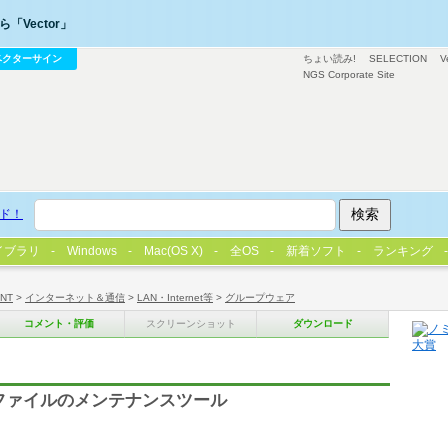
「Vector」
ベクターサイン
ちょい読み!
SELECTION
V
NGS Corporate Site
ド！
イブラリ
Windows
Mac(OS X)
全OS
新着ソフト
ランキング
/NT
>
インターネット＆通信
>
LAN・Internet等
>
グループウェア
コメント・評価
スクリーンショット
ダウンロード
管理ファイルのメンテナンスツール