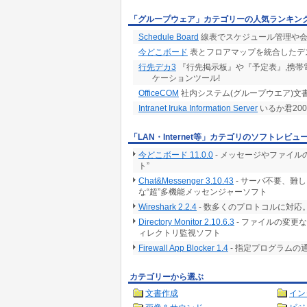
「グループウェア」カテゴリーの人気ランキン
Schedule Board
線表でスケジュール管理や会
今どこボード
表とフロアマップを統合したデ
行先デカ3
『行先掲示板』や『予定表』,携帯
ケーションツール!
OfficeCOM
社内システム(グループウエア)文
Intranet Iruka Information Server
いるか君20
「LAN・Internet等」カテゴリのソフトレビュ
今どこボード 11.0.0
- メッセージやファイ
ト”
Chat&Messenger 3.10.43
- サーバ不要、難
な“超”多機能メッセンジャーソフト
Wireshark 2.2.4
- 数多くのプロトコルに対
Directory Monitor 2.10.6.3
- ファイルの変更
ィレクトリ監視ソフト
Firewall App Blocker 1.4
- 指定プログラムの
カテゴリーから選ぶ
文書作成
イン