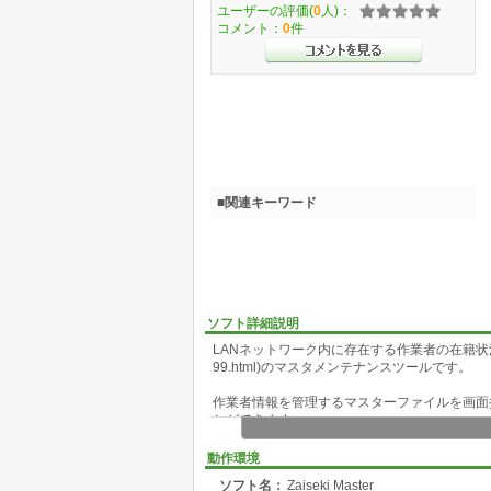
ユーザーの評価(
0
人)：
コメント：
0
件
■関連キーワード
ソフト詳細説明
LANネットワーク内に存在する作業者の在籍状況を閲覧するツールZa
99.html)のマスタメンテナンスツールです。
作業者情報を管理するマスターファイルを画面
とができます。
<機能概要>
動作環境
<参照モード>
ソフト名：
Zaiseki Master
起動時はデフォルトで参照モードとなっていま