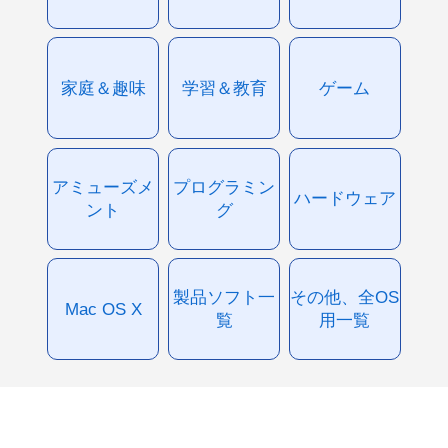
家庭＆趣味
学習＆教育
ゲーム
アミューズメ
プログラミン
ハードウェア
ント
グ
製品ソフト一
その他、全OS
Mac OS X
覧
用一覧