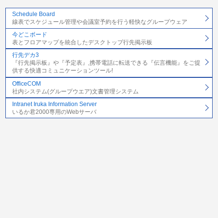
Schedule Board
線表でスケジュール管理や会議室予約を行う軽快なグループウェア
今どこボード
表とフロアマップを統合したデスクトップ行先掲示板
行先デカ3
『行先掲示板』や『予定表』,携帯電話に転送できる『伝言機能』をご提
供する快適コミュニケーションツール!
OfficeCOM
社内システム(グループウエア)文書管理システム
Intranet Iruka Information Server
いるか君2000専用のWebサーバ