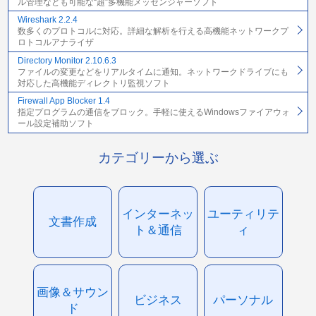
ル管理なども可能な“超”多機能メッセンジャーソフト
Wireshark 2.2.4
数多くのプロトコルに対応。詳細な解析を行える高機能ネットワークプ
ロトコルアナライザ
Directory Monitor 2.10.6.3
ファイルの変更などをリアルタイムに通知。ネットワークドライブにも
対応した高機能ディレクトリ監視ソフト
Firewall App Blocker 1.4
指定プログラムの通信をブロック。手軽に使えるWindowsファイアウォ
ール設定補助ソフト
カテゴリーから選ぶ
インターネッ
ユーティリテ
文書作成
ト＆通信
ィ
画像＆サウン
ビジネス
パーソナル
ド