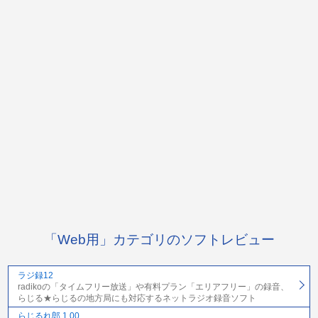
「Web用」カテゴリのソフトレビュー
ラジ録12
radikoの「タイムフリー放送」や有料プラン「エリアフリー」の録音、
らじる★らじるの地方局にも対応するネットラジオ録音ソフト
らじるれ郎 1.00