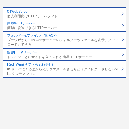
04WebServer
個人利用向けHTTPサーバソフト
簡単WEBサーバー
簡単に設置できるHTTPサーバー
フォルダー&ファイル一覧(ASP)
ブラウザから、iis webサーバーのフォルダーやファイルを表示、ダウン
ロードもできる
簡易HTTPサーバー
ドメインごとにサイトを立てられる簡易HTTPサーバー
RedirWrm(りでぃあぁわあむ)
IISサーバにくるよからぬリクエストをさらりとリダイレクトさせるISAP
Iエクステンション