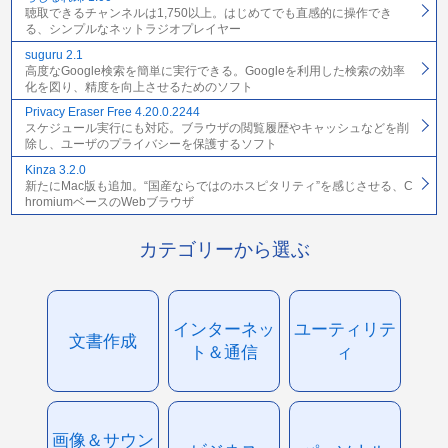
聴取できるチャンネルは1,750以上。はじめてでも直感的に操作でき
る、シンプルなネットラジオプレイヤー
suguru 2.1
高度なGoogle検索を簡単に実行できる。Googleを利用した検索の効率
化を図り、精度を向上させるためのソフト
Privacy Eraser Free 4.20.0.2244
スケジュール実行にも対応。ブラウザの閲覧履歴やキャッシュなどを削
除し、ユーザのプライバシーを保護するソフト
Kinza 3.2.0
新たにMac版も追加。“国産ならではのホスピタリティ”を感じさせる、C
hromiumベースのWebブラウザ
カテゴリーから選ぶ
インターネッ
ユーティリテ
文書作成
ト＆通信
ィ
画像＆サウン