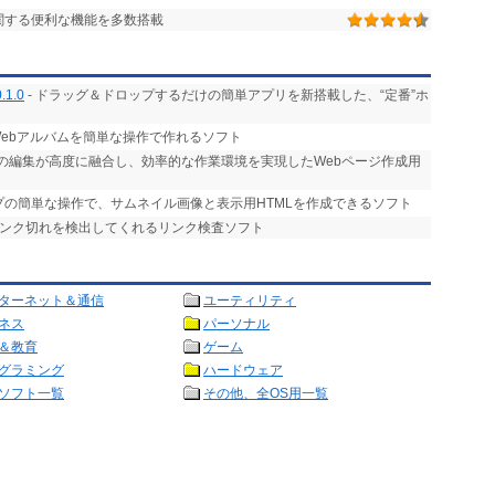
に関する便利な機能を多数搭載
1.0
- ドラッグ＆ドロップするだけの簡単アプリを新搭載した、“定番”ホ
Webアルバムを簡単な操作で作れるソフト
CSSの編集が高度に融合し、効率的な作業環境を実現したWebページ作成用
プの簡単な操作で、サムネイル画像と表示用HTMLを作成できるソフト
のリンク切れを検出してくれるリンク検査ソフト
ターネット＆通信
ユーティリティ
ネス
パーソナル
＆教育
ゲーム
グラミング
ハードウェア
ソフト一覧
その他、全OS用一覧