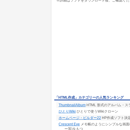
※詳細はソフトをダウンロード後、ご確認くだ
「HTML作成」カテゴリーの人気ランキング
ThumbnailAlbum
HTML 形式のアルバム・
ひとりWiki
ひとりで使うWikiクローン
ホームページ・ビルダー22
HP作成ソフト決
Crescent Eve
メモ帳のようにシンプルな画面構
ー等)をもつ