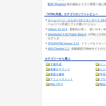
劉邦 (Ryuhou)
色の抽出とリスト管理 + 色
「HTML作成」カテゴリのソフトレビュー
ホームページ・ビルダー19 スタンダード 19.0.
ームページ作成ソフトの新バージョン
jAlbum 10.10.8
- 柔軟性が高く、使いやすい
StyleNote5 5.00 Public Beta 9
- HTMLと
エディタ
JPG@HTMLViewer 3.24
- ドラッグ＆ドロッ
404 Checker 1.1
- 自動巡回でWebサイト
カテゴリーから選ぶ
文書作成
イン
画像＆サウンド
ビジ
家庭＆趣味
学習
アミューズメント
プロ
Mac OS X
製品