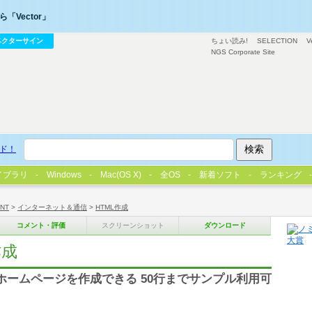
「Vector」
ベクターサイン
ちょい読み!
SELECTION
V
NGS Corporate Site
ド！
イブラリ
Windows
Mac(OS X)
全OS
新着ソフト
ランキング
/NT
>
インターネット＆通信
>
HTML作成
コメント・評価
スクリーンショット
ダウンロード
作成
にホームページを作成できる 50行までサンプル利用可