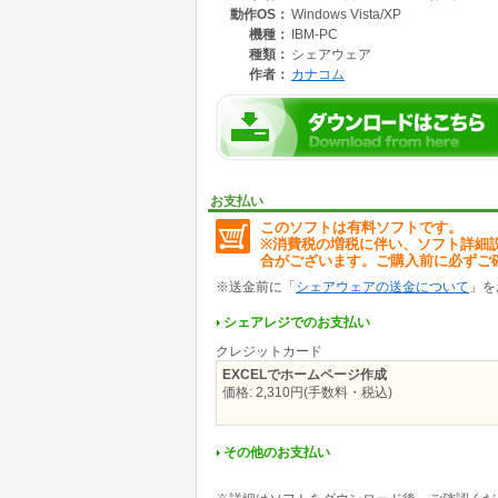
動作OS：
Windows Vista/XP
基本機能
テキストボックス、矢印などEXCEL上の画像
機種：
IBM-PC
文字のフォント、色
種類：
シェアウェア
セルの塗りつぶし
作者：
カナコム
罫線
ハイパーリンク
図形の表示順
セルの名前をリンク先に設定
その他の機能
アクセスカウンタなど外部の画像 ⇒[図形URL
リンク書式の設定 ⇒[その他の設定]
お支払い
背景画像設定⇒[その他の設定]
このソフトは有料ソフトです。
図形の表示順変更⇒[図形の表示順変更]
※消費税の増税に伴い、ソフト詳細
罫線を変更できます。⇒罫線変更シート
合がございます。ご購入前に必ずご
操作
※送金前に「
シェアウェアの送金について
」を
1 本ブックを開きます
メニュー HTML作成が表示される。
シェアレジでのお支払い
2 作成するEXCEL文書を開き、シートを表示
クレジットカード
3 [HTML作成][HTML出力]を操作します。
4 フォームが表示されます
EXCELでホームページ作成
1)出力ファイル名を設定してください。
価格: 2,310円(手数料・税込)
2)変換出力するセル範囲を選択してください。
3)出力を押します
作成され、表示されます。
その他のお支払い
作成される図形のホルダとともに、ホームペー