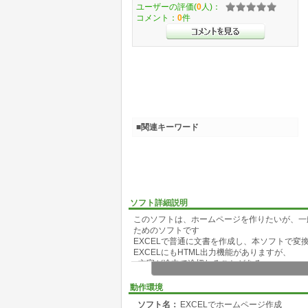
ユーザーの評価(
0
人)：
コメント：
0
件
■関連キーワード
ソフト詳細説明
このソフトは、ホームページを作りたいが、一
ためのソフトです
EXCELで普通に文書を作成し、本ソフトで変
EXCELにもHTML出力機能がありますが、
■文字が途中で途切れることがある
■複雑なHTML、大きなHTMLとなる
という欠点があります
動作環境
このソフトを利用することで解決します。
ソフト名：
EXCELでホームページ作成