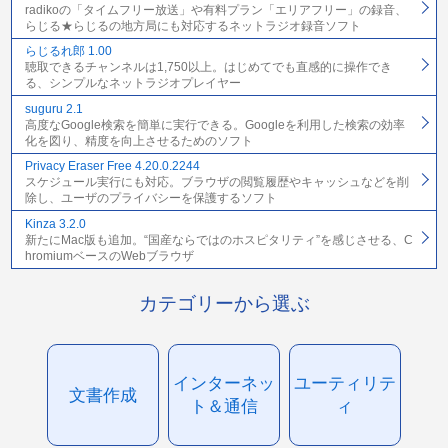
radikoの「タイムフリー放送」や有料プラン「エリアフリー」の録音、
らじる★らじるの地方局にも対応するネットラジオ録音ソフト
らじるれ郎 1.00
聴取できるチャンネルは1,750以上。はじめてでも直感的に操作でき
る、シンプルなネットラジオプレイヤー
suguru 2.1
高度なGoogle検索を簡単に実行できる。Googleを利用した検索の効率
化を図り、精度を向上させるためのソフト
Privacy Eraser Free 4.20.0.2244
スケジュール実行にも対応。ブラウザの閲覧履歴やキャッシュなどを削
除し、ユーザのプライバシーを保護するソフト
Kinza 3.2.0
新たにMac版も追加。“国産ならではのホスピタリティ”を感じさせる、C
hromiumベースのWebブラウザ
カテゴリーから選ぶ
インターネッ
ユーティリテ
文書作成
ト＆通信
ィ