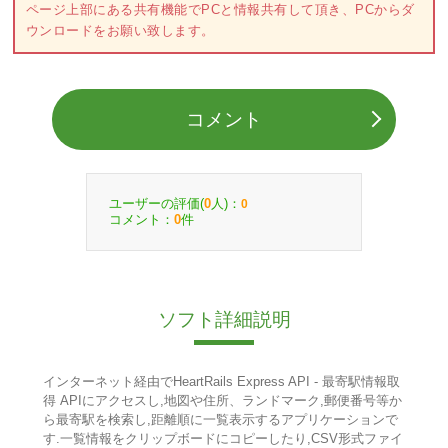
ページ上部にある共有機能でPCと情報共有して頂き、PCからダ
ウンロードをお願い致します。
コメント
ユーザーの評価(
人)：
0
0
コメント：
件
0
ソフト詳細説明
インターネット経由でHeartRails Express API - 最寄駅情報取
得 APIにアクセスし,地図や住所、ランドマーク,郵便番号等か
ら最寄駅を検索し,距離順に一覧表示するアプリケーションで
す.一覧情報をクリップボードにコピーしたり,CSV形式ファイ