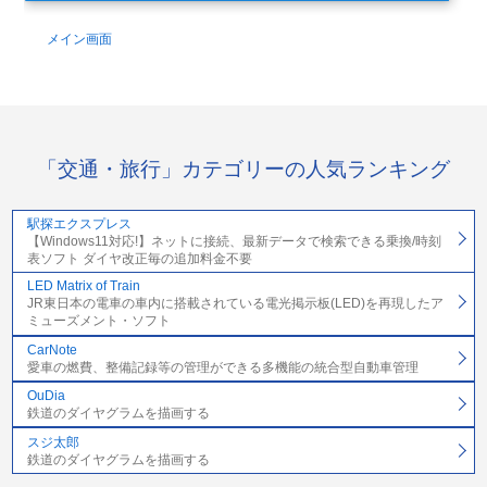
メイン画面
「交通・旅行」カテゴリーの人気ランキング
駅探エクスプレス
【Windows11対応!】ネットに接続、最新データで検索できる乗換/時刻
表ソフト ダイヤ改正毎の追加料金不要
LED Matrix of Train
JR東日本の電車の車内に搭載されている電光掲示板(LED)を再現したア
ミューズメント・ソフト
CarNote
愛車の燃費、整備記録等の管理ができる多機能の統合型自動車管理
OuDia
鉄道のダイヤグラムを描画する
スジ太郎
鉄道のダイヤグラムを描画する