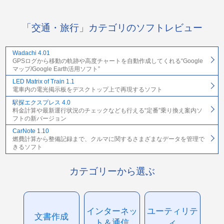
「交通・旅行」カテゴリのソフトレビュー
Wadachi 4.01
GPSログから移動の軌跡や高度チャートを自動作成してくれる“Google
マップ/Google Earth活用ソフト”
LED Matrix of Train 1.1
電車内の電光掲示板をデスクトップ上で再現するソフト
駅探エクスプレス 4.0
料金計算や最新運行状況のチェックなども行える“定番”乗り換え案内ソ
フトの新バージョン
CarNote 1.10
燃費計算から整備記録まで、クルマに関するさまざまなデータを管理で
きるソフト
カテゴリーから選ぶ
インターネッ
ユーティリテ
文書作成
ト＆通信
ィ