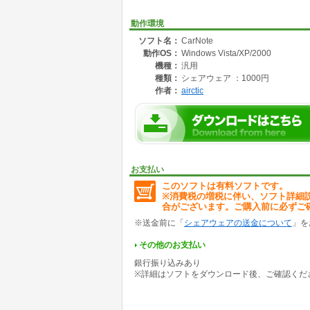
動作環境
ソフト名：
CarNote
動作OS：
Windows Vista/XP/2000
機種：
汎用
種類：
シェアウェア ：1000円
作者：
airctic
お支払い
このソフトは有料ソフトです。
※消費税の増税に伴い、ソフト詳細
合がございます。ご購入前に必ずご
※送金前に「
シェアウェアの送金について
」を
その他のお支払い
銀行振り込みあり
※詳細はソフトをダウンロード後、ご確認くだ