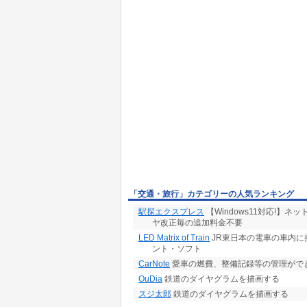
「交通・旅行」カテゴリーの人気ランキング
駅探エクスプレス
【Windows11対応!】
ヤ改正毎の追加料金不要
LED Matrix of Train
JR東日本の電車の車内に
ント・ソフト
CarNote
愛車の燃費、整備記録等の管理がで
OuDia
鉄道のダイヤグラムを描画する
スジ太郎
鉄道のダイヤグラムを描画する