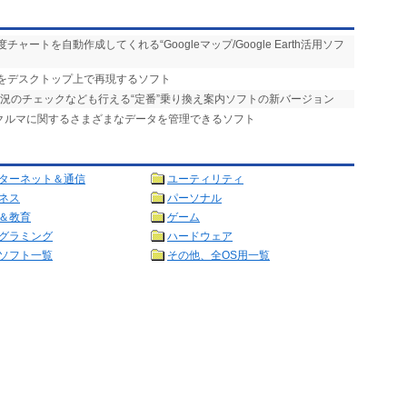
ャートを自動作成してくれる“Googleマップ/Google Earth活用ソフ
板をデスクトップ上で再現するソフト
状況のチェックなども行える“定番”乗り換え案内ソフトの新バージョン
、クルマに関するさまざまなデータを管理できるソフト
ターネット＆通信
ユーティリティ
ネス
パーソナル
＆教育
ゲーム
グラミング
ハードウェア
ソフト一覧
その他、全OS用一覧