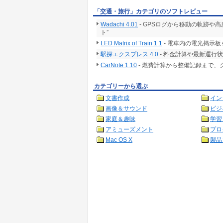
「交通・旅行」カテゴリのソフトレビュー
Wadachi 4.01
- GPSログから移動の軌跡や高度チ
ト”
LED Matrix of Train 1.1
- 電車内の電光掲示
駅探エクスプレス 4.0
- 料金計算や最新運行
CarNote 1.10
- 燃費計算から整備記録まで
カテゴリーから選ぶ
文書作成
イン
画像＆サウンド
ビジ
家庭＆趣味
学習
アミューズメント
プロ
Mac OS X
製品