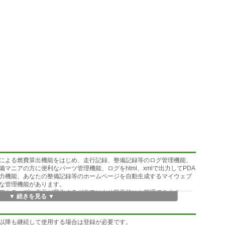
による燃費算出機能をはじめ、走行記録、整備記録等のログ管理機能、
マニアの方に便利なパーツ管理機能、ログをhtml、xmlで出力してPDA
力機能、あなたの整備記録等のホームページを自動生成するマイウェブ
な管理機能があります。
アクティブに表示が変化するグラフにより視覚的にも管理できます。
▼ 続きを見る ▼
期間以降も継続して使用する場合は登録が必要です。