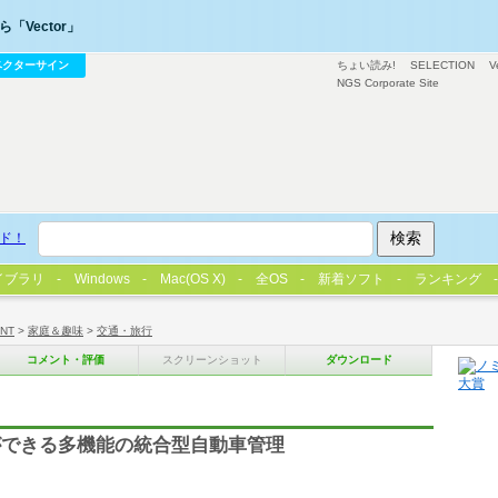
「Vector」
ベクターサイン
ちょい読み!
SELECTION
V
NGS Corporate Site
ド！
イブラリ
Windows
Mac(OS X)
全OS
新着ソフト
ランキング
/NT
>
家庭＆趣味
>
交通・旅行
コメント・評価
スクリーンショット
ダウンロード
ができる多機能の統合型自動車管理