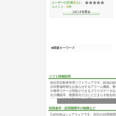
ユーザーの評価(
0
人)：
コメント：
0
件
■関連キーワード
ソフト詳細説明
統合型自動車管理ソフトウェアです。給油記録
次回整備時期をお知らせするアラーム機能、整備
や携帯でデータ閲覧ができるブラウズデータ出
出力機能等、燃費算出だけにとどまらず統合的
またログの中の数値データ等は、マウス操作で
利用条件・試用期間中の制限など
CarNoteはシェアウェアです。30日の試用