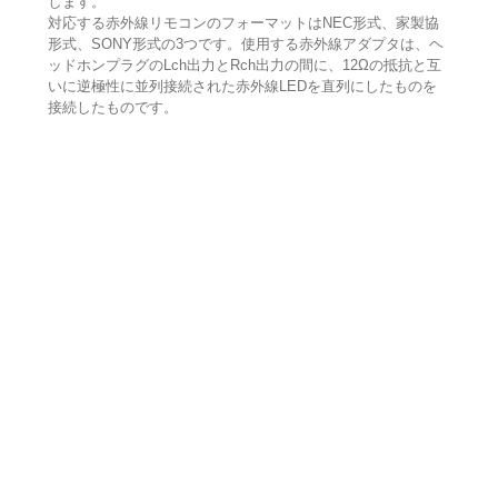
します。
対応する赤外線リモコンのフォーマットはNEC形式、家製協
形式、SONY形式の3つです。使用する赤外線アダプタは、ヘ
ッドホンプラグのLch出力とRch出力の間に、12Ωの抵抗と互
いに逆極性に並列接続された赤外線LEDを直列にしたものを
接続したものです。