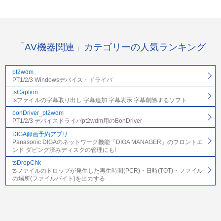
「AV機器関連」カテゴリーの人気ランキング
pt2wdm
PT1/2/3 Windowsデバイス・ドライバ
tsCaption
tsファイルの字幕取り出し 字幕追加 字幕表示 字幕削除するソフト
bonDriver_pt2wdm
PT1/2/3 デバイスドライバpt2wdm用のBonDriver
DIGA録画予約アプリ
Panasonic DIGAのネットワーク機能「DIGA MANAGER」のフロントエ
ンド ダビング済みディスクの管理にも!
tsDropChk
tsファイルのドロップが発生した再生時間(PCR)・日時(TOT)・ファイル
の場所(ファイルバイト)を出力する