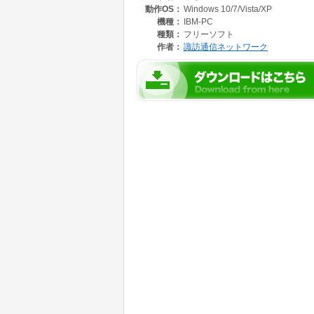
動作OS：
Windows 10/7/Vista/XP
Version1.10 より インタフェース社 C
機種：
IBM-PC
Version1.15 より 29bit CAN （拡張CAN
種類：
フリーソフト
Version1.19 より Kvaser社 CANデバイス
作者：
諏訪通信ネットワーク
ソフトウェアの概要やＦＡＱはホームページに
https://www.suwatsu.com/product/MiruCAN.ht