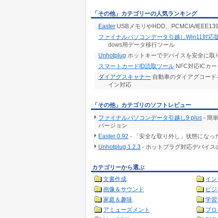
「その他」カテゴリーの人気ランキング
Easter
USBメモリやHDD、PCMCIA/IEE
ファイナルパソコンデータ引越しWin11対応
dows用データ移行ツール
Unhotplug
ホットキーでデバイスを安全に取
スマートカードID読取ツール
NFC対応ICカード(
ダイアグスキャナー
自動車のダイアグコードを
イン対応
「その他」カテゴリのソフトレビュー
ファイナルパソコンデータ引越し9 plus
- 
バージョン
Easter 0.92
- 「安全な取り外し」状態になっ
Unhotplug 1.2.3
- ホットプラグ対応デバイ
カテゴリーから選ぶ
文書作成
イン
画像＆サウンド
ビジ
家庭＆趣味
学習
アミューズメント
プロ