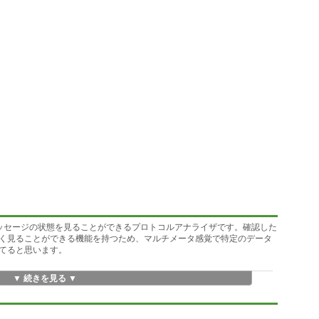
メッセージの状態を見ることができるプロトコルアナライザです。確認した
く見ることができる機能を持つため、マルチメータ感覚で特定のデータ
てると思います。
▼ 続きを見る ▼
ジュール
スに対応）
ht V2 など）