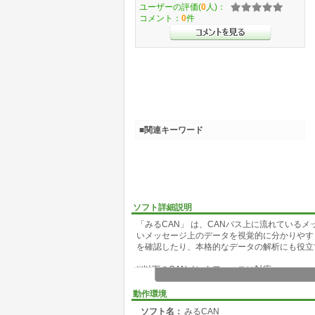
ユーザーの評価(
0
人)：
コメント：
0
件
■関連キーワード
ソフト詳細説明
「みるCAN」 は、CANバス上に流れている
いメッセージ上のデータを視覚的に分かりやす
を確認したり、本格的なデータの解析にも役立
※以下のCANインタフェースに対応
・LAWICEL社 CANUSB
・インタフェース社 CANインタフェースモ
動作環境
（ドライバに GPC-4851 を用いるデバイ
ソフト名：
みるCAN
・Kvaser社 CANデバイス （Kvaser Leaf Lig