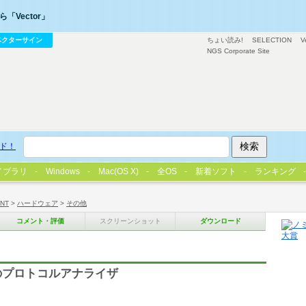
「Vector」
ベクターサイン
ちょい読み!
SELECTION
V
NGS Corporate Site
ド！
イブラリ
Windows
Mac(OS X)
全OS
新着ソフト
ランキング
/NT
>
ハードウェア
>
その他
コメント・評価
スクリーンショット
ダウンロード
のプロトコルアナライザ