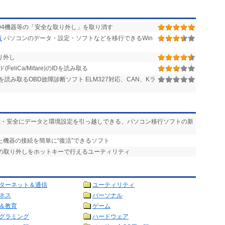
E1394機器等の「安全な取り外し」を取り消す
版
パソコンのデータ・設定・ソフトなどを移行できるWin
り外し
FeliCa/Mifare)のIDを読み取る
読み取るOBD故障診断ソフト ELM327対応、CAN、Kラ
簡単・安全にデータと環境設定を引っ越しできる、パソコン移行ソフトの新
た機器の接続を簡単に“復活”できるソフト
スの取り外しをホットキーで行えるユーティリティ
ターネット＆通信
ユーティリティ
ネス
パーソナル
＆教育
ゲーム
グラミング
ハードウェア