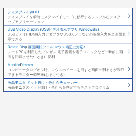
ディスプレイ@OFF
ディスプレイを瞬時にスタンバイモードに移行するシンプルなデスクト
ップアプリケーション
USB Video Display (USBビデオ表示アプリ Windows版)
USBビデオ(HDMI)入力アダプタやUSBカメラなどの映像入力を全画面表
示できる
Rotate Disp 画面回転ツール.マウス補正に対応♪
ノートPCを利用したプレゼン 電子書籍や電子コミックなど一時的に画
面を回転させたいときに便利
MonitorDimmer
コンピュータログオフ時、マウスホイールを回すと画面の明るさが調節
できるモニター調光器(おまけ付き)
液晶モニタ ドット抜け・色むらチェッカー
液晶モニタのドット抜け・色むらを判定するテストプログラム