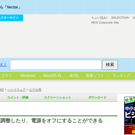
「Vector」
ベクターサイン
ちょい読み!
SELECTION
V
NGS Corporate Site
ド！
イブラリ
Windows
Mac(OS X)
全OS
新着ソフト
ランキング
/NT
>
ハードウェア
>
ビデオ用
コメント・評価
スクリーンショット
ダウンロード
を調整したり、電源をオフにすることができる