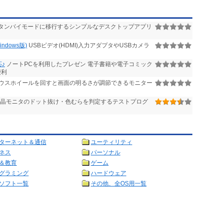
タンバイモードに移行するシンプルなデスクトップアプリ
indows版)
USBビデオ(HDMI)入力アダプタやUSBカメラ
応♪
ノートPCを利用したプレゼン 電子書籍や電子コミック
便利
ウスホイールを回すと画面の明るさが調節できるモニター
晶モニタのドット抜け・色むらを判定するテストプログ
ターネット＆通信
ユーティリティ
ネス
パーソナル
＆教育
ゲーム
グラミング
ハードウェア
ソフト一覧
その他、全OS用一覧