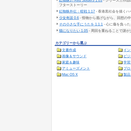
紅蜘蛛3 / Red Spider3 1.03
- シリーズ三作品
フターストーリー
紅蜘蛛外伝：暗戦 1.17
- 香港黒社会を描くハー
少女奇談 0.6
- 怪物から逃げながら、回想の
その小さな手にうたを 1.1.1
- 心に傷を負っ
猫になりたい 1.05
- 周回を重ねることで謎
カテゴリーから選ぶ
文書作成
イン
画像＆サウンド
ビジ
家庭＆趣味
学習
アミューズメント
プロ
Mac OS X
製品