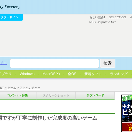
「Vector」
ベクターサイン
ちょい読み!
SELECTION
V
NGS Corporate Site
ド！
イブラリ
Windows
Mac(OS X)
全OS
新着ソフト
ランキング
/NT
>
ゲーム
>
アドベンチャー
コメント・評価
スクリーンショット
ダウンロード
展開ですが丁寧に制作した完成度の高いゲーム