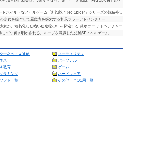
の登場人物が総登場。6編からなる、第一作「紅蜘蛛 / Red Spider」のア
ドボイルドなノベルゲーム「紅蜘蛛 / Red Spider」シリーズの短編外伝
中の少女を操作して屋敷内を探索する和風ホラーアドベンチャー
た少女が、老朽化した暗い建造物の中を探索する“微ホラー”アドベンチャー
が少しずつ解き明かされる。ループを意識した短編SFノベルゲーム
ターネット＆通信
ユーティリティ
ネス
パーソナル
＆教育
ゲーム
グラミング
ハードウェア
ソフト一覧
その他、全OS用一覧