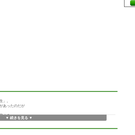
生」。
があったのだが
変する。
▼ 続きを見る ▼
く変えていく。