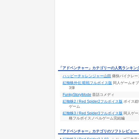
「アドベンチャー」カテゴリーの人気ランキン
ハッピーチャレンジャー山田
痛快バイクレー
紅蜘蛛外伝:暗戦フルボイス版
同人ゲームオブ
3弾
FunkyStoryMode
昔話コメディ
紅蜘蛛2 / Red Spider2フルボイス版
ボイス総
ゲーム
紅蜘蛛3 / Red Spider3フルボイス版
同人ゲー
格フルボイスノベルゲーム完結編
「アドベンチャー」カテゴリのソフトレビュー