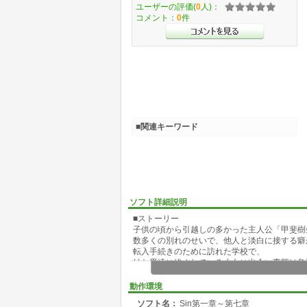
ユーザーの評価(
0
人)：
コメント：
0
件
■関連キーワード
ソフト詳細説明
■ストーリー
子供の頃から引越しの多かった主人公「甲斐樹
数多くの別れのせいで、他人と淡白に接する癖
転入手続きのために訪れた学校で、
妙な男達に絡まれている少女に出会い事態は急
普通の人間とは思えない異様な襲撃者。
命を狙われる少女と、彼女を守る美貌の剣士。
動作環境
踏み込んでしまった世界が、樹生の運命を大き
ソフト名：
Sin第一章～第七章