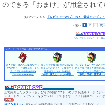
のできる「おまけ」が用意されて
次のページ ＞＞
【レビュアーから】ぜひ、最後までプレイ
« 前へ
1
2
3
次へ
このソフトをダウンロード・購
ソフトライブラリからのおすすめゲーム
次々と繰り出される多彩な“ギャ
行く先々で徐々に大きな戦いに
ワンプレイ10分から20分程
グ”や“悪ノリ”に爆笑必至。テン
巻き込まれてゆく、正統派の王
四人の次代魔王と魔族の会
ポよく楽しめる短編RPG
道長編ファンタジーRPG
楽しい“コミカル防衛ゲーム
「Space traveler!」
「奈落の魔女とロッカの果実」
「決戦！防衛？魔王城！
上で紹介したソフト（およびその関連ソフト）のソフト詳細ページにジャ
ンロードページでソフトをダウンロードできます。ソフト詳細ページには
猫になりたい
変わった名前の少年と心優しい少女のSFノベルゲーム