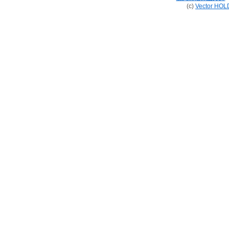
(c)
Vector HOL