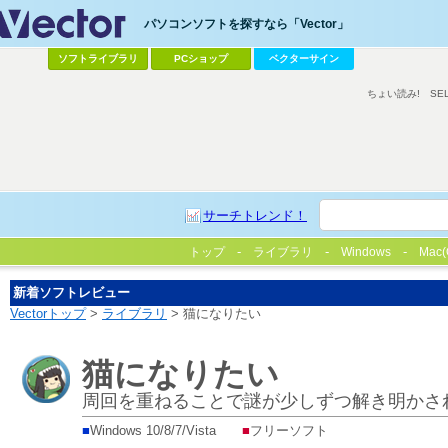
パソコンソフトを探すなら「Vector」
ソフトライブラリ
PCショップ
ベクターサイン
ちょい読み!
SE
サーチトレンド！
トップ
ライブラリ
Windows
Mac(
新着ソフトレビュー
Vectorトップ
>
ライブラリ
> 猫になりたい
猫になりたい
周回を重ねることで謎が少しずつ解き明かさ
■
Windows 10/8/7/Vista
■
フリーソフト