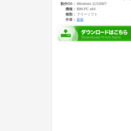
動作OS：
Windows 11/10/8/7
機種：
IBM-PC x64
種類：
フリーソフト
作者：
架架