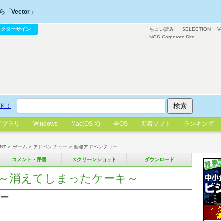
「Vector」
ベクターサイン
ちょい読み!
SELECTION
V
NGS Corporate Site
ド！
イブラリ
Windows
Mac(OS X)
全OS
新着ソフト
ランキング
/NT
>
ゲーム
>
アドベンチャー
>
推理アドベンチャー
コメント・評価
スクリーンショット
ダウンロード
 ～消えてしまったケーキ～
ャー