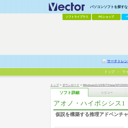
パソコンソフトを探すなら
ソフトライブラリ
PCショップ
サーチトレン
トップ
ラ
トップ
>
ダウンロード
>
Windows11/10/8/7/Vista/XP/2000
ソフト詳細
レビュー
アオノ・ハイポシシス1
仮説を構築する推理アドベンチ