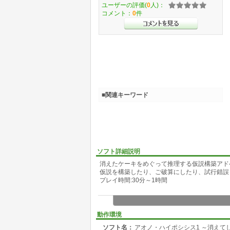
ユーザーの評価(
0
人)：
コメント：
0
件
■関連キーワード
ソフト詳細説明
消えたケーキをめぐって推理する仮説構築アド
仮説を構築したり、ご破算にしたり、試行錯誤
プレイ時間:30分～1時間
動作環境
ソフト名：
アオノ・ハイポシシス1 ～消えて