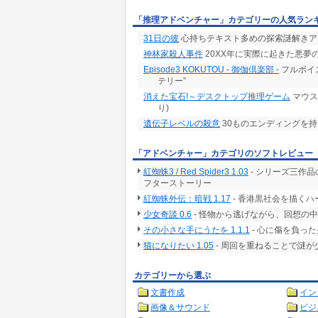
「推理アドベンチャー」カテゴリーの人気ラン
31日の彼
心持ちテキスト多めの探索謎解きア
神林家殺人事件
20XX年に実際に起きた悪夢
Episode3 KOKUTOU - 御伽倶楽部 -
フルボイ
テリー”
消えた宝石!～デスクトップ推理ゲーム
マウス
り)
遺伝子レベルの殺意
30ものエンディングを持
「アドベンチャー」カテゴリのソフトレビュー
紅蜘蛛3 / Red Spider3 1.03
- シリーズ三作品
フターストーリー
紅蜘蛛外伝：暗戦 1.17
- 香港黒社会を描くハー
少女奇談 0.6
- 怪物から逃げながら、回想の
その小さな手にうたを 1.1.1
- 心に傷を負っ
猫になりたい 1.05
- 周回を重ねることで謎
カテゴリーから選ぶ
文書作成
イン
画像＆サウンド
ビジ