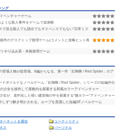
キング
ドベンチャーゲーム
のような殺人事件をゲームで追体験
スで送る殺人でも脱出でもサスペンスでもない“日常ミス
操作のデスクトップ推理ゲーム(コメントに攻略ヒント有
つ やり込み系・本格推理ゲーム
の登場人物が総登場。6編からなる、第一作「紅蜘蛛 / Red Spider」のア
ドボイルドなノベルゲーム「紅蜘蛛 / Red Spider」シリーズの短編外伝
中の少女を操作して屋敷内を探索する和風ホラーアドベンチャー
た少女が、老朽化した暗い建造物の中を探索する“微ホラー”アドベンチャー
が少しずつ解き明かされる。ループを意識した短編SFノベルゲーム
ターネット＆通信
ユーティリティ
ネス
パーソナル