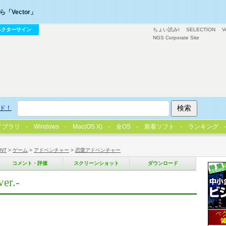
「Vector」
ベクターサイン
ちょい読み!
SELECTION
V
NGS Corporate Site
ド！
イブラリ
Windows
Mac(OS X)
全OS
新着ソフト
ランキング
/NT
>
ゲーム
>
アドベンチャー
>
恋愛アドベンチャー
コメント・評価
スクリーンショット
ダウンロード
r.-