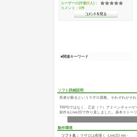
ユーザーの評価(
0
人)：
コメント：
0
件
■関連キーワード
ソフト詳細説明
死者が蘇るというラザロ屋敷。それぞれがそれ
TRPGではなく、乙女（？）アドベンチャー
前作をLive2Dで作り直しました。基本スト
動作環境
ソフト名：
ラザロは夜嘆く -Live2D ver.-