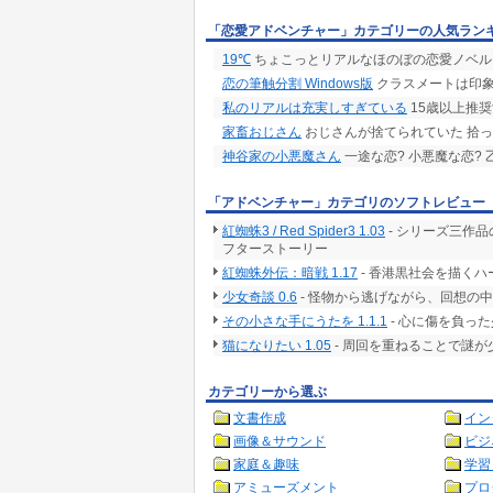
「恋愛アドベンチャー」カテゴリーの人気ラン
19℃
ちょこっとリアルなほのぼの恋愛ノベル
恋の筆触分割 Windows版
クラスメートは印
私のリアルは充実しすぎている
15歳以上推
家畜おじさん
おじさんが捨てられていた 拾
神谷家の小悪魔さん
一途な恋? 小悪魔な恋?
「アドベンチャー」カテゴリのソフトレビュー
紅蜘蛛3 / Red Spider3 1.03
- シリーズ三作品
フターストーリー
紅蜘蛛外伝：暗戦 1.17
- 香港黒社会を描くハー
少女奇談 0.6
- 怪物から逃げながら、回想の
その小さな手にうたを 1.1.1
- 心に傷を負っ
猫になりたい 1.05
- 周回を重ねることで謎
カテゴリーから選ぶ
文書作成
イン
画像＆サウンド
ビジ
家庭＆趣味
学習
アミューズメント
プロ