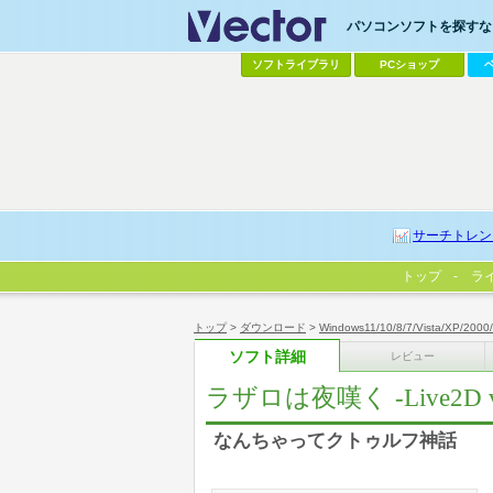
パソコンソフトを探すなら
ソフトライブラリ
PCショップ
サーチトレン
トップ
ラ
トップ
>
ダウンロード
>
Windows11/10/8/7/Vista/XP/2000
ソフト詳細
レビュー
ラザロは夜嘆く -Live2D ve
なんちゃってクトゥルフ神話