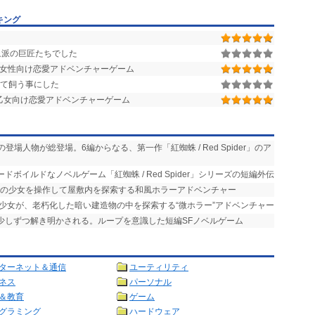
キング
象派の巨匠たちでした
奨女性向け恋愛アドベンチャーゲーム
って飼う事にした
 乙女向け恋愛アドベンチャーゲーム
の登場人物が総登場。6編からなる、第一作「紅蜘蛛 / Red Spider」のア
ドボイルドなノベルゲーム「紅蜘蛛 / Red Spider」シリーズの短編外伝
中の少女を操作して屋敷内を探索する和風ホラーアドベンチャー
た少女が、老朽化した暗い建造物の中を探索する“微ホラー”アドベンチャー
が少しずつ解き明かされる。ループを意識した短編SFノベルゲーム
ターネット＆通信
ユーティリティ
ネス
パーソナル
＆教育
ゲーム
グラミング
ハードウェア