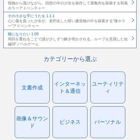
怪物から逃げながら、回想の中の少女を操作して屋敷内を探索する和風
ホラーアドベンチャー
その小さな手にうたを 1.1.1
心に傷を負った少女が、老朽化した暗い建造物の中を探索する“微ホラ
ー”アドベンチャー
猫になりたい 1.05
周回を重ねることで謎が少しずつ解き明かされる。ループを意識した短
編SFノベルゲーム
カテゴリーから選ぶ
インターネッ
ユーティリテ
文書作成
ト＆通信
ィ
画像＆サウン
ビジネス
パーソナル
ド