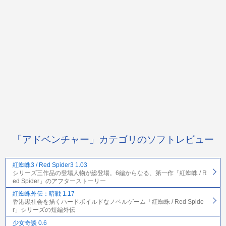
「アドベンチャー」カテゴリのソフトレビュー
紅蜘蛛3 / Red Spider3 1.03
シリーズ三作品の登場人物が総登場。6編からなる、第一作「紅蜘蛛 / R
ed Spider」のアフターストーリー
紅蜘蛛外伝：暗戦 1.17
香港黒社会を描くハードボイルドなノベルゲーム「紅蜘蛛 / Red Spide
r」シリーズの短編外伝
少女奇談 0.6