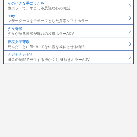
その小さな手にうたを
微ホラーで、すこし不思議な心のお話
bury
マザーグースをモチーフとした探索ソフトホラー
少女奇談
少女が語る怪談が舞台の和風ホラーADV
夢巫女子守歌
死んだことに気づいてない霊を成仏させる物語
ミガカミカガミ
田舎の病院で発生する神かくし 謎解きホラーADV