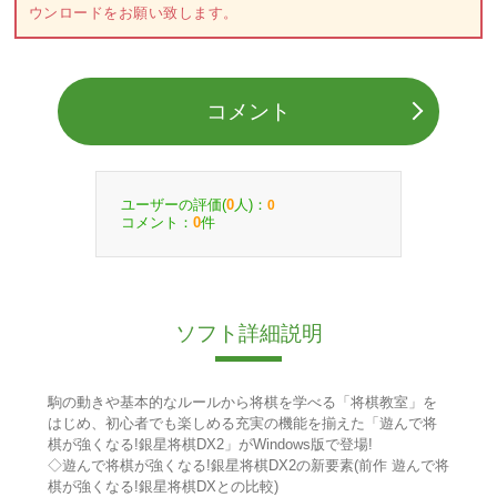
ウンロードをお願い致します。
コメント
ユーザーの評価(
人)：
0
0
コメント：
件
0
ソフト詳細説明
駒の動きや基本的なルールから将棋を学べる「将棋教室」を
はじめ、初心者でも楽しめる充実の機能を揃えた「遊んで将
棋が強くなる!銀星将棋DX2」がWindows版で登場!
◇遊んで将棋が強くなる!銀星将棋DX2の新要素(前作 遊んで将
棋が強くなる!銀星将棋DXとの比較)