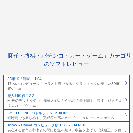
「麻雀・将棋・パチンコ・カードゲーム」カテゴリ
のソフトレビュー
3D麻雀「龍匠」 1.04
17名のコンピュータキャラと対戦できる、グラフィックの美しい3D麻
雀ゲーム
魔人封印伝 1.2.2
30枚のデッキを使い、魔物と戦いながら塔の最上階を目指す、双六のよ
うなカードゲーム
BATTLE LINE -バトルライン- 2.00.02
短時間でも楽しめる、完成度の高いカードシミュレーションゲーム
Tokyo Railways コンピュータ版 1.50_20090418
実在する都市と都市との間に鉄道を敷き、収益を上げて「鉄道王」を目