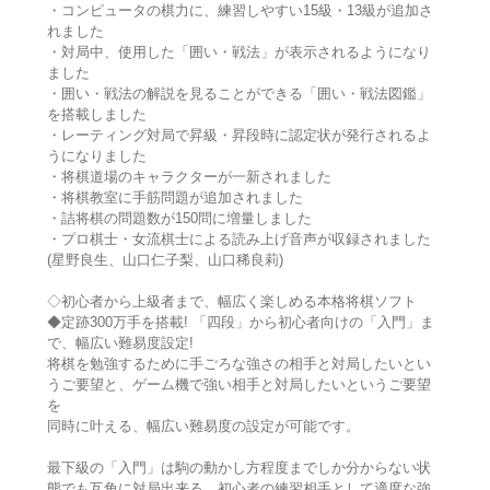
・コンピュータの棋力に、練習しやすい15級・13級が追加さ
れました
・対局中、使用した「囲い・戦法」が表示されるようになり
ました
・囲い・戦法の解説を見ることができる「囲い・戦法図鑑」
を搭載しました
・レーティング対局で昇級・昇段時に認定状が発行されるよ
うになりました
・将棋道場のキャラクターが一新されました
・将棋教室に手筋問題が追加されました
・詰将棋の問題数が150問に増量しました
・プロ棋士・女流棋士による読み上げ音声が収録されました
(星野良生、山口仁子梨、山口稀良莉)
◇初心者から上級者まで、幅広く楽しめる本格将棋ソフト
◆定跡300万手を搭載! 「四段」から初心者向けの「入門」ま
で、幅広い難易度設定!
将棋を勉強するために手ごろな強さの相手と対局したいとい
うご要望と、ゲーム機で強い相手と対局したいというご要望
を
同時に叶える、幅広い難易度の設定が可能です。
最下級の「入門」は駒の動かし方程度までしか分からない状
態でも互角に対局出来る、初心者の練習相手として適度な強