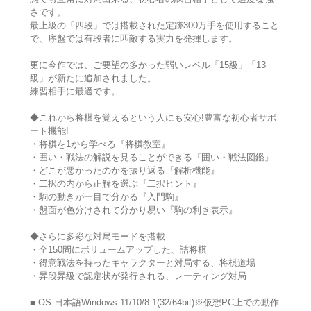
さです。
最上級の「四段」では搭載された定跡300万手を使用すること
で、序盤では有段者に匹敵する実力を発揮します。
更に今作では、ご要望の多かった弱いレベル「15級」「13
級」が新たに追加されました。
練習相手に最適です。
◆これから将棋を覚えるという人にも安心!豊富な初心者サポ
ート機能!
・将棋を1から学べる『将棋教室』
・囲い・戦法の解説を見ることができる『囲い・戦法図鑑』
・どこが悪かったのかを振り返る『解析機能』
・二択の内から正解を選ぶ『二択ヒント』
・駒の動きが一目で分かる『入門駒』
・盤面が色分けされて分かり易い『駒の利き表示』
◆さらに多彩な対局モードを搭載
・全150問にボリュームアップした、詰将棋
・得意戦法を持ったキャラクターと対局する、将棋道場
・昇段昇級で認定状が発行される、レーティング対局
■ OS:日本語Windows 11/10/8.1(32/64bit)※仮想PC上での動作