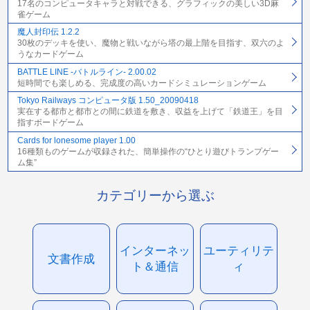
17名のコンピュータキャラと対戦できる、グラフィックの美しい3D麻
雀ゲーム
魔人封印伝 1.2.2
30枚のデッキを使い、魔物と戦いながら塔の最上階を目指す、双六のよ
うなカードゲーム
BATTLE LINE -バトルライン- 2.00.02
短時間でも楽しめる、完成度の高いカードシミュレーションゲーム
Tokyo Railways コンピュータ版 1.50_20090418
実在する都市と都市との間に鉄道を敷き、収益を上げて「鉄道王」を目
指すボードゲーム
Cards for lonesome player 1.00
16種類ものゲームが収録された、簡単操作の“ひとり遊びトランプゲー
ム集”
カテゴリーから選ぶ
インターネッ
ユーティリテ
文書作成
ト＆通信
ィ