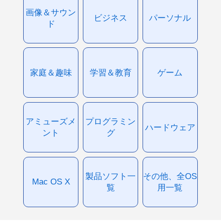
画像＆サウン
ビジネス
パーソナル
ド
家庭＆趣味
学習＆教育
ゲーム
アミューズメ
プログラミン
ハードウェア
ント
グ
製品ソフト一
その他、全OS
Mac OS X
覧
用一覧