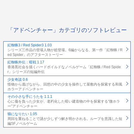
「アドベンチャー」カテゴリのソフトレビュー
紅蜘蛛3 / Red Spider3 1.03
シリーズ三作品の登場人物が総登場。6編からなる、第一作「紅蜘蛛 / R
ed Spider」のアフターストーリー
紅蜘蛛外伝：暗戦 1.17
香港黒社会を描くハードボイルドなノベルゲーム「紅蜘蛛 / Red Spide
r」シリーズの短編外伝
少女奇談 0.6
怪物から逃げながら、回想の中の少女を操作して屋敷内を探索する和風
ホラーアドベンチャー
その小さな手にうたを 1.1.1
心に傷を負った少女が、老朽化した暗い建造物の中を探索する“微ホラ
ー”アドベンチャー
猫になりたい 1.05
周回を重ねることで謎が少しずつ解き明かされる。ループを意識した短
編SFノベルゲーム