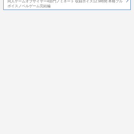
同人ゲームオブザイヤー4部門ノミネート 収録ボイス12.9時間 本格フル
ボイスノベルゲーム完結編